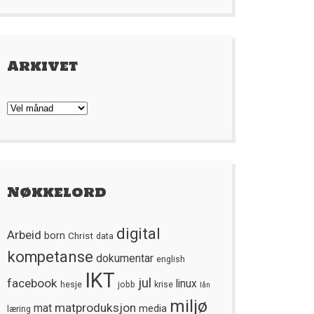
Arkivet
Arkivet
Nøkkelord
digital
Arbeid
born
Christ
data
kompetanse
dokumentar
english
IKT
jul
facebook
linux
hesje
jobb
krise
lån
miljø
matproduksjon
mat
media
læring