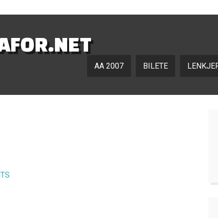
NAFOR.NET
AA 2007
BILETE
LENKJE
TS