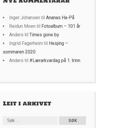
Nye kommentarar
Inger Johansen
til
Ananas Ha-På
Reidun Moen
til
Fotoalbum – 101 år
Anders
til
Times gone by
Ingrid Fagerheim
til
Hesjing –
sommaren 2020
Anders
til
#Lærarkvardag på 1. trinn
Leit i arkivet