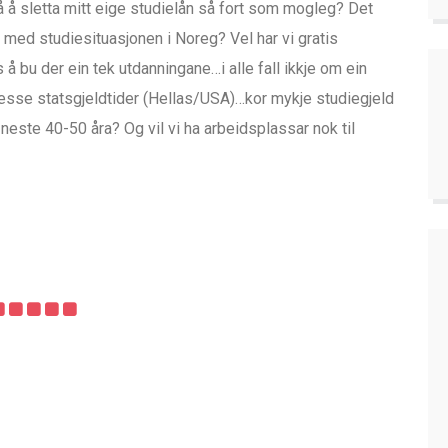
på å sletta mitt eige studielån så fort som mogleg? Det
l med studiesituasjonen i Noreg? Vel har vi gratis
s å bu der ein tek utdanningane…i alle fall ikkje om ein
desse statsgjeldtider (Hellas/USA)…kor mykje studiegjeld
neste 40-50 åra? Og vil vi ha arbeidsplassar nok til