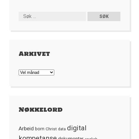
Arkivet
Arkivet
Nøkkelord
digital
Arbeid
born
Christ
data
kompetanse