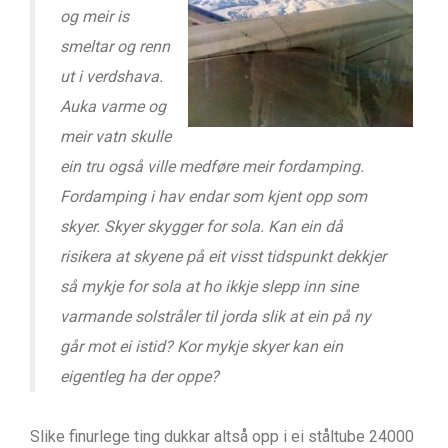
og meir is
smeltar og renn
ut i verdshava.
Auka varme og
meir vatn skulle
ein tru også ville medføre meir fordamping.
Fordamping i hav endar som kjent opp som
skyer. Skyer skygger for sola. Kan ein då
risikera at skyene på eit visst tidspunkt dekkjer
så mykje for sola at ho ikkje slepp inn sine
varmande solstråler til jorda slik at ein på ny
går mot ei istid? Kor mykje skyer kan ein
eigentleg ha der oppe?
Slike finurlege ting dukkar altså opp i ei ståltube 24000