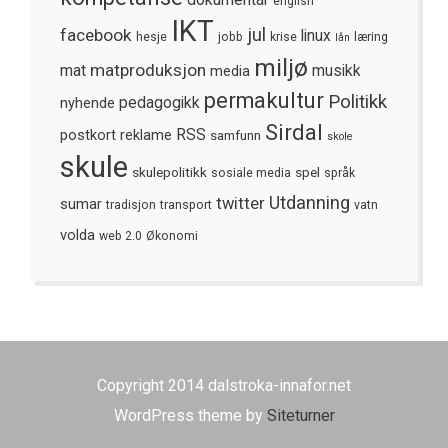
dokumentar
english
IKT
jul
facebook
linux
hesje
jobb
krise
læring
lån
miljø
matproduksjon
mat
media
musikk
permakultur
Politikk
nyhende
pedagogikk
Sirdal
postkort
reklame
RSS
samfunn
skole
skule
skulepolitikk
spel
sosiale media
språk
Utdanning
twitter
sumar
tradisjon
transport
vatn
volda
web 2.0
Økonomi
Copyright 2014 dalstroka-innafor.net
WordPress theme by
Siteturner