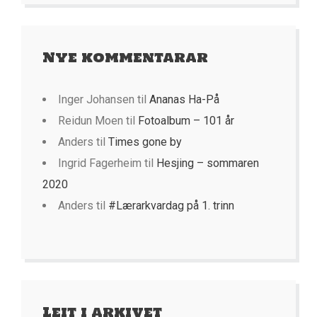
Nye kommentarar
Inger Johansen
til
Ananas Ha-På
Reidun Moen
til
Fotoalbum – 101 år
Anders
til
Times gone by
Ingrid Fagerheim
til
Hesjing – sommaren
2020
Anders
til
#Lærarkvardag på 1. trinn
Leit i arkivet