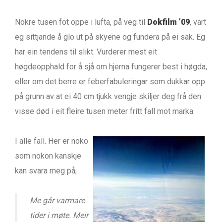
Nokre tusen fot oppe i lufta, på veg til
Dokfilm ’09
, vart
eg sittjande å glo ut på skyene og fundera på ei sak. Eg
har ein tendens til slikt. Vurderer mest eit
høgdeopphald for å sjå om hjerna fungerer best i høgda,
eller om det berre er feberfabuleringar som dukkar opp
på grunn av at ei 40 cm tjukk vengje skiljer deg frå den
visse død i eit fleire tusen meter fritt fall mot marka.
I alle fall. Her er noko
som nokon kanskje
kan svara meg på;
Me går varmare
tider i møte. Meir