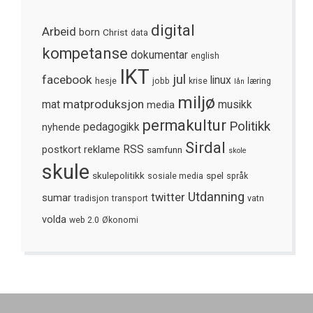
digital
Arbeid
born
Christ
data
kompetanse
dokumentar
english
IKT
jul
facebook
linux
hesje
jobb
krise
læring
lån
miljø
matproduksjon
mat
media
musikk
permakultur
Politikk
nyhende
pedagogikk
Sirdal
postkort
reklame
RSS
samfunn
skole
skule
skulepolitikk
spel
sosiale media
språk
Utdanning
twitter
sumar
tradisjon
transport
vatn
volda
web 2.0
Økonomi