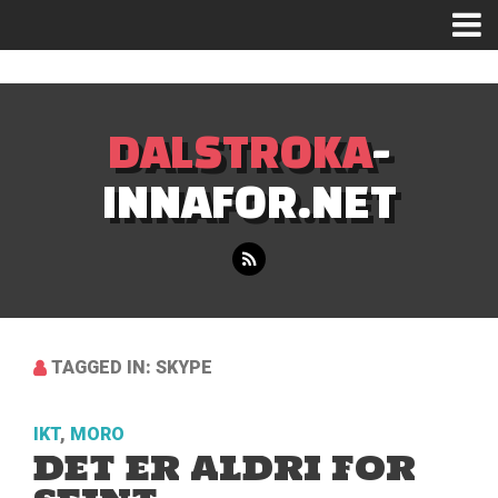
Mastodon
DALSTROKA
-
INNAFOR.NET
TAGGED IN: SKYPE
IKT
,
MORO
DET ER ALDRI FOR