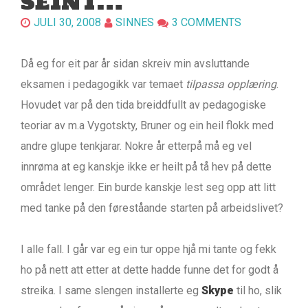
SEINT…
JULI 30, 2008
SINNES
3 COMMENTS
Då eg for eit par år sidan skreiv min avsluttande
eksamen i pedagogikk var temaet
tilpassa opplæring
.
Hovudet var på den tida breiddfullt av pedagogiske
teoriar av m.a Vygotskty, Bruner og ein heil flokk med
andre glupe tenkjarar. Nokre år etterpå må eg vel
innrøma at eg kanskje ikke er heilt på tå hev på dette
området lenger. Ein burde kanskje lest seg opp att litt
med tanke på den føreståande starten på arbeidslivet?
I alle fall. I går var eg ein tur oppe hjå mi tante og fekk
ho på nett att etter at dette hadde funne det for godt å
streika. I same slengen installerte eg
Skype
til ho, slik