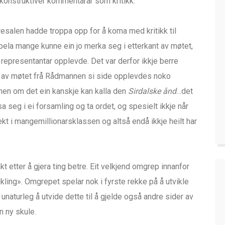
konstruktiver kommentarar som kritikk.
salen hadde troppa opp for å koma med kritikk til
ela mange kunne ein jo merka seg i etterkant av møtet,
representantar opplevde. Det var derfor ikkje berre
n av møtet frå Rådmannen si side opplevdes noko
en om det ein kanskje kan kalla den
Sirdalske ånd
…det
sa seg i ei forsamling og ta ordet, og spesielt ikkje når
kt i mangemillionarsklassen og altså endå ikkje heilt har
kt etter å gjera ting betre. Eit velkjend omgrep innanfor
ling». Omgrepet spelar nok i fyrste rekke på å utvikle
unaturleg å utvide dette til å gjelde også andre sider av
n ny skule.