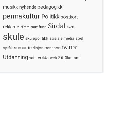
musikk
nyhende
pedagogikk
permakultur
Politikk
postkort
Sirdal
reklame
RSS
samfunn
skole
skule
skulepolitikk
spel
sosiale media
twitter
sumar
språk
tradisjon
transport
Utdanning
volda
vatn
web 2.0
Økonomi