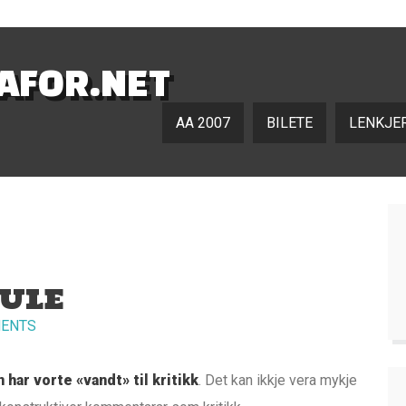
NAFOR.NET
AA 2007
BILETE
LENKJE
KULE
ENTS
har vorte «vandt» til kritikk
. Det kan ikkje vera mykje