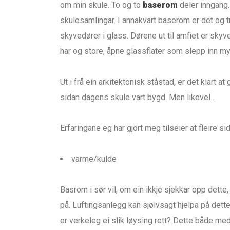
om min skule. To og to
baserom
deler inngang.
skulesamlingar. I annakvart baserom er det og
skyvedører i glass. Dørene ut til amfiet er skyve
har og store, åpne glassflater som slepp inn my
Ut i frå ein arkitektonisk ståstad, er det klart at 
sidan dagens skule vart bygd. Men likevel…
Erfaringane eg har gjort meg tilseier at fleire si
varme/kulde
Basrom i sør vil, om ein ikkje sjekkar opp dette,
på. Luftingsanlegg kan sjølvsagt hjelpa på dett
er verkeleg ei slik løysing rett? Dette både med 