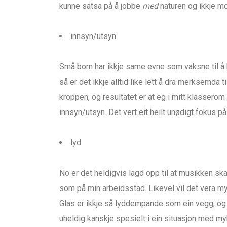
kunne satsa på å jobbe
med
naturen og ikkje mo
innsyn/utsyn
Små born har ikkje same evne som vaksne til 
så er det ikkje alltid like lett å dra merksemda t
kroppen, og resultatet er at eg i mitt klasserom
innsyn/utsyn. Det vert eit heilt unødigt fokus på
lyd
No er det heldigvis lagd opp til at musikken skal
som på min arbeidsstad. Likevel vil det vera myk
Glas er ikkje så lyddempande som ein vegg, og a
uheldig kanskje spesielt i ein situasjon med m