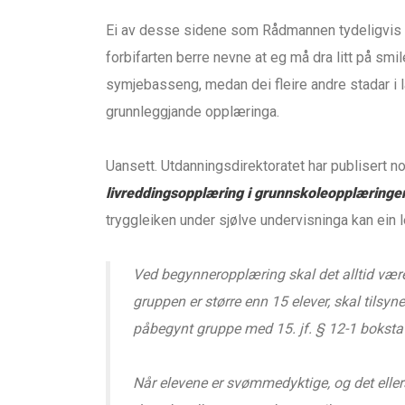
Ei av desse sidene som Rådmannen tydeligvis 
forbifarten berre nevne at eg må dra litt på sm
symjebasseng, medan dei fleire andre stadar i l
grunnleggjande opplæringa.
Uansett. Utdanningsdirektoratet har publisert 
livreddingsopplæring i grunnskoleopplæringe
tryggleiken under sjølve undervisninga kan ein l
Ved begynneropplæring skal det alltid være
gruppen er større enn 15 elever, skal tilsy
påbegynt gruppe med 15. jf. § 12-1 boksta
Når elevene er svømmedyktige, og det eller