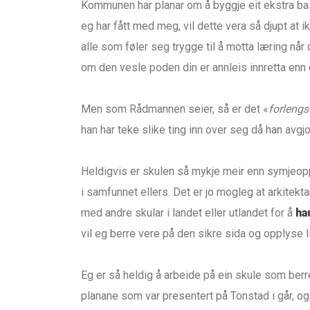
Kommunen har planar om å byggje eit ekstra bas
eg har fått med meg, vil dette vera så djupt at 
alle som føler seg trygge til å motta læring når 
om den vesle poden din er annleis innretta enn
Men som Rådmannen seier, så er det «
forlengst
han har teke slike ting inn over seg då han av
Heldigvis er skulen så mykje meir enn symjeoppl
i samfunnet ellers. Det er jo mogleg at arkite
med andre skular i landet eller utlandet for å
ha
vil eg berre vere på den sikre sida og opplyse l
Eg er så heldig å arbeide på ein skule som berr
planane som var presentert på Tonstad i går, og e