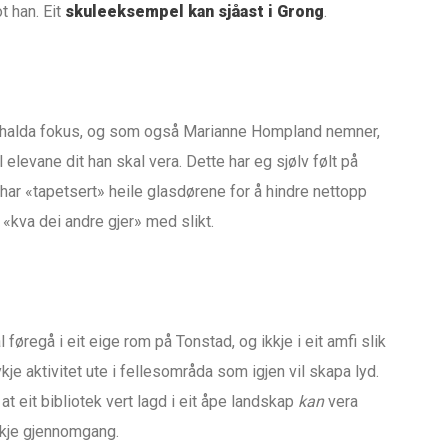
t han. Eit
skuleeksempel kan sjåast i Grong
.
å halda fokus, og som også Marianne Hompland nemner,
il elevane dit han skal vera. Dette har eg sjølv følt på
 har «tapetsert» heile glasdørene for å hindre nettopp
 «kva dei andre gjer» med slikt.
 føregå i eit eige rom på Tonstad, og ikkje i eit amfi slik
je aktivitet ute i fellesområda som igjen vil skapa lyd.
t eit bibliotek vert lagd i eit åpe landskap
kan
vera
ykje gjennomgang.