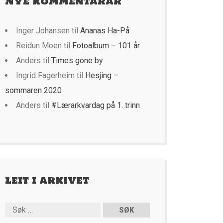
Nye kommentarar
Inger Johansen
til
Ananas Ha-På
Reidun Moen
til
Fotoalbum – 101 år
Anders
til
Times gone by
Ingrid Fagerheim
til
Hesjing –
sommaren 2020
Anders
til
#Lærarkvardag på 1. trinn
Leit i arkivet