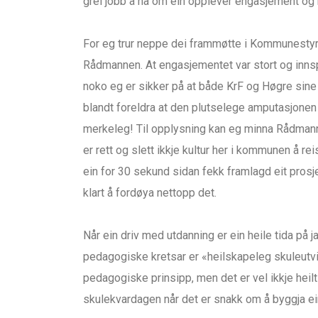
grei jobb å ha om ein opplever engasjement og 
For eg trur neppe dei frammøtte i Kommunestyre
Rådmannen. At engasjementet var stort og innsp
noko eg er sikker på at både KrF og Høgre sine 
blandt foreldra at den plutselege amputasjone
merkeleg! Til opplysning kan eg minna Rådmann
er rett og slett ikkje kultur her i kommunen å rei
ein for 30 sekund sidan fekk framlagd eit prosje
klart å fordøya nettopp det.
Når ein driv med utdanning er ein heile tida på ja
pedagogiske kretsar er «heilskapeleg skuleutvik
pedagogiske prinsipp, men det er vel ikkje heilt 
skulekvardagen når det er snakk om å byggja ei