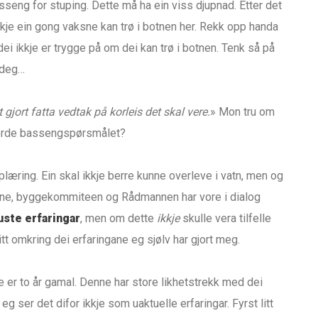
seng for stuping. Dette må ha ein viss djupnad. Etter det
ikkje ein gong vaksne kan trø i botnen her. Rekk opp handa
dei ikkje er trygge på om dei kan trø i botnen. Tenk så på
 deg…
 gjort fatta vedtak på korleis det skal vere.
» Mon tru om
gjorde bassengspørsmålet?
æring. Ein skal ikkje berre kunne overleve i vatn, men og
ktane, byggekommiteen og Rådmannen har vore i dialog
uste erfaringar
, men om dette
ikkje
skulle vera tilfelle
itt omkring dei erfaringane eg sjølv har gjort meg.
e er to år gamal. Denne har store likhetstrekk med dei
g ser det difor ikkje som uaktuelle erfaringar. Fyrst litt