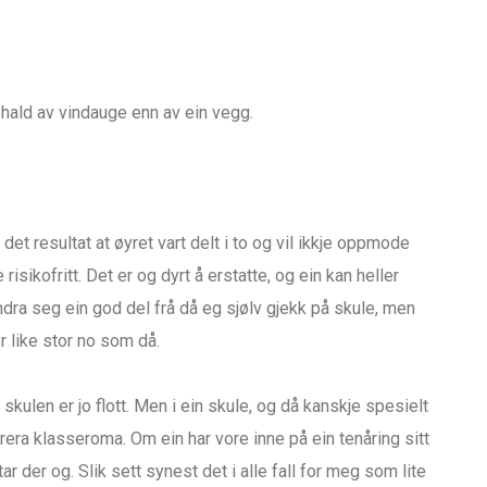
kehald av vindauge enn av ein vegg.
det resultat at øyret vart delt i to og vil ikkje oppmode
e risikofritt. Det er og dyrt å erstatte, og ein kan heller
endra seg ein god del frå då eg sjølv gjekk på skule, men
er like stor no som då.
kulen er jo flott. Men i ein skule, og då kanskje spesielt
orera klasseroma. Om ein har vore inne på ein tenåring sitt
ar der og. Slik sett synest det i alle fall for meg som lite