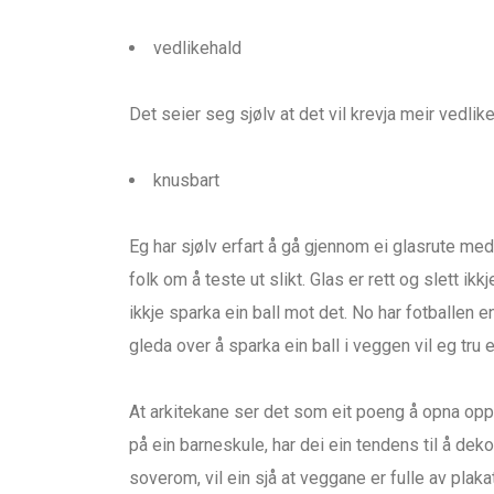
vedlikehald
Det seier seg sjølv at det vil krevja meir vedli
knusbart
Eg har sjølv erfart å gå gjennom ei glasrute med 
folk om å teste ut slikt. Glas er rett og slett ikkj
ikkje sparka ein ball mot det. No har fotballen 
gleda over å sparka ein ball i veggen vil eg tru 
At arkitekane ser det som eit poeng å opna opp s
på ein barneskule, har dei ein tendens til å dek
soverom, vil ein sjå at veggane er fulle av plakat