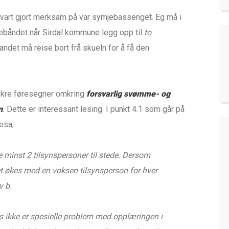
vart gjort merksam på var symjebassenget. Eg må i
ilebåndet når Sirdal kommune legg opp til
to
andet må reise bort frå skueln for å få den
nokre føresegner omkring
forsvarlig svømme- og
n
.
Dette er interessant lesing. I punkt 4.1 som går på
esa;
 minst 2 tilsynspersoner til stede. Dersom
net økes med en voksen tilsynsperson for hver
v b.
s ikke er spesielle problem med opplæringen i