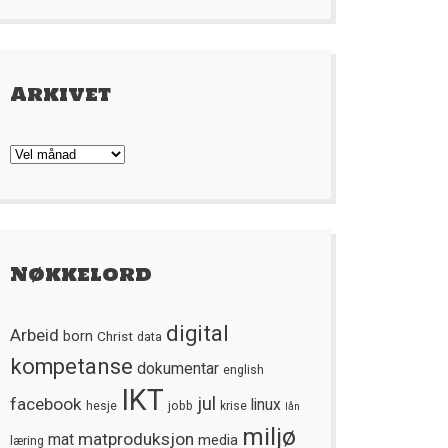
Arkivet
Arkivet
Nøkkelord
digital
Arbeid
born
Christ
data
kompetanse
dokumentar
english
IKT
jul
facebook
linux
hesje
jobb
krise
lån
miljø
matproduksjon
mat
media
læring