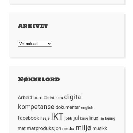
Arkivet
Arkivet
Nøkkelord
digital
Arbeid
born
Christ
data
kompetanse
dokumentar
english
IKT
jul
facebook
linux
hesje
jobb
krise
læring
lån
miljø
matproduksjon
mat
media
musikk