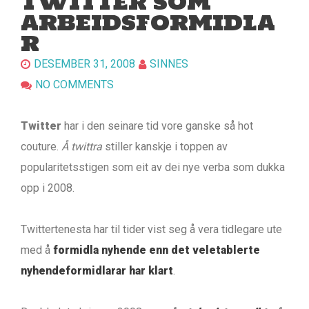
TWITTER SOM
ARBEIDSFORMIDLA
R
DESEMBER 31, 2008
SINNES
NO COMMENTS
Twitter
har i den seinare tid vore ganske så hot
couture.
Å twittra
stiller kanskje i toppen av
popularitetsstigen som eit av dei nye verba som dukka
opp i 2008.
Twittertenesta har til tider vist seg å vera tidlegare ute
med å
formidla nyhende enn det veletablerte
nyhendeformidlarar har klart
.