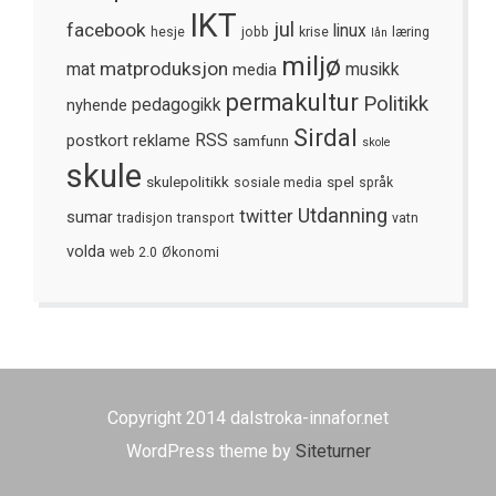
IKT
jul
facebook
linux
hesje
jobb
krise
læring
lån
miljø
matproduksjon
mat
media
musikk
permakultur
Politikk
nyhende
pedagogikk
Sirdal
postkort
reklame
RSS
samfunn
skole
skule
skulepolitikk
spel
sosiale media
språk
Utdanning
twitter
sumar
tradisjon
transport
vatn
volda
web 2.0
Økonomi
Copyright 2014 dalstroka-innafor.net
WordPress theme by
Siteturner