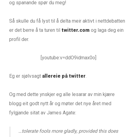
og spanande spør du meg!
Så skulle du få lyst til å delta meir aktivt i nettdebatten
er det berre å ta turen til
twitter.com
og laga deg ein
profil der.
[youtube:v=ddO9idmax0o]
Eg er sjølvsagt
allereie på twitter
.
Og med dette ynskjer eg alle lesarar av min kjære
blogg eit godt nytt år og møter det nye året med
fylgjande sitat av James Agate:
…tolerate fools more gladly, provided this does