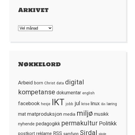
Arkivet
Arkivet
Nøkkelord
digital
Arbeid
born
Christ
data
kompetanse
dokumentar
english
IKT
jul
facebook
linux
hesje
jobb
krise
læring
lån
miljø
matproduksjon
mat
media
musikk
permakultur
Politikk
nyhende
pedagogikk
Sirdal
postkort
reklame
RSS
samfunn
skole