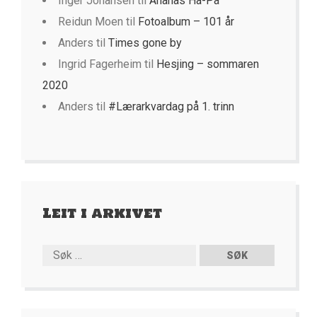
Inger Johansen
til
Ananas Ha-På
Reidun Moen
til
Fotoalbum – 101 år
Anders
til
Times gone by
Ingrid Fagerheim
til
Hesjing – sommaren
2020
Anders
til
#Lærarkvardag på 1. trinn
Leit i arkivet