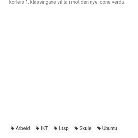
korleis 1. klassingane vil ta i mot den nye, opne verda.
Arbeid
IKT
Ltsp
Skule
Ubuntu