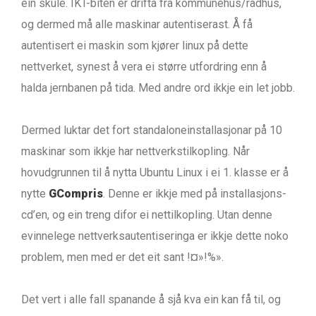
ein skule. IKT-biten er drifta frå kommunehus/rådhus,
og dermed må alle maskinar autentiserast. Å få
autentisert ei maskin som kjører linux på dette
nettverket, synest å vera ei større utfordring enn å
halda jernbanen på tida. Med andre ord ikkje ein let jobb.
Dermed luktar det fort standaloneinstallasjonar på 10
maskinar som ikkje har nettverkstilkopling. Når
hovudgrunnen til å nytta Ubuntu Linux i ei 1. klasse er å
nytte
GCompris
. Denne er ikkje med på installasjons-
cd’en, og ein treng difor ei nettilkopling. Utan denne
evinnelege nettverksautentiseringa er ikkje dette noko
problem, men med er det eit sant !¤»!%».
Det vert i alle fall spanande å sjå kva ein kan få til, og