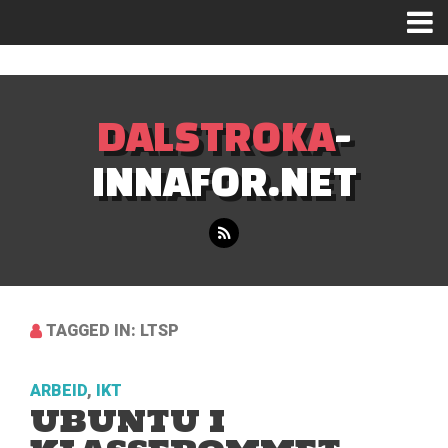
Mastodon
DALSTROKA
-
INNAFOR.NET
TAGGED IN: LTSP
ARBEID
,
IKT
UBUNTU I