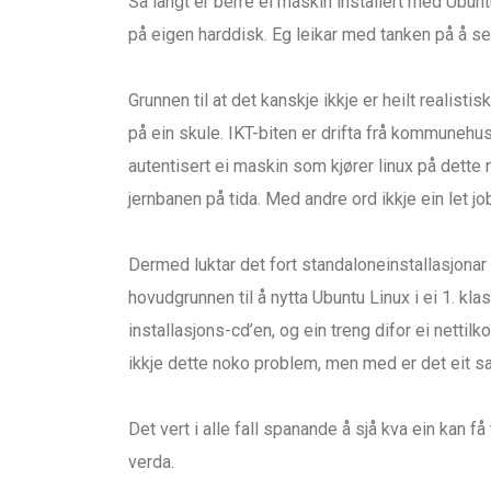
Så langt er berre ei maskin installert med Ubunt
på eigen harddisk. Eg leikar med tanken på å set
Grunnen til at det kanskje ikkje er heilt realistis
på ein skule. IKT-biten er drifta frå kommunehu
autentisert ei maskin som kjører linux på dette n
jernbanen på tida. Med andre ord ikkje ein let jo
Dermed luktar det fort standaloneinstallasjonar
hovudgrunnen til å nytta Ubuntu Linux i ei 1. kla
installasjons-cd’en, og ein treng difor ei netti
ikkje dette noko problem, men med er det eit s
Det vert i alle fall spanande å sjå kva ein kan få
verda.