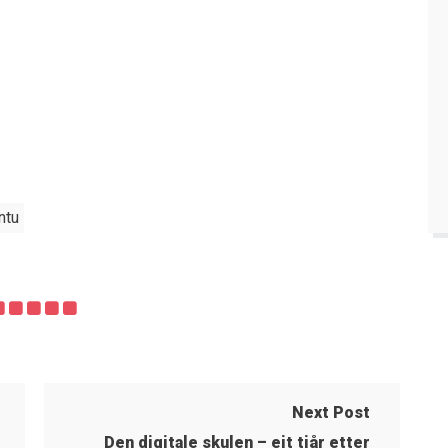
ntu
Next Post
Den digitale skulen – eit tiår etter