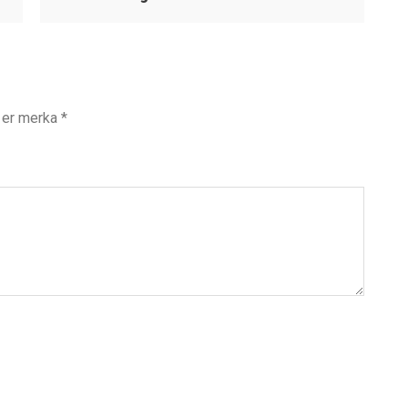
t er merka
*