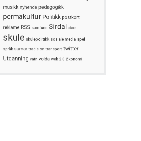
musikk
nyhende
pedagogikk
permakultur
Politikk
postkort
Sirdal
reklame
RSS
samfunn
skole
skule
skulepolitikk
spel
sosiale media
twitter
sumar
språk
tradisjon
transport
Utdanning
volda
vatn
web 2.0
Økonomi