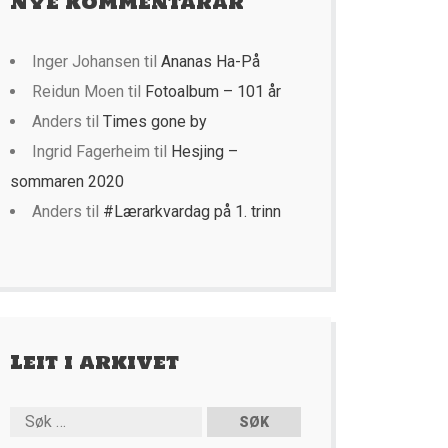
Nye kommentarar
Inger Johansen
til
Ananas Ha-På
Reidun Moen
til
Fotoalbum – 101 år
Anders
til
Times gone by
Ingrid Fagerheim
til
Hesjing –
sommaren 2020
Anders
til
#Lærarkvardag på 1. trinn
Leit i arkivet