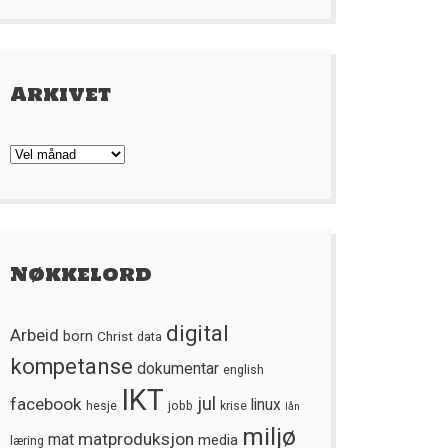
Arkivet
Arkivet
Nøkkelord
digital
Arbeid
born
Christ
data
kompetanse
dokumentar
english
IKT
jul
facebook
linux
hesje
jobb
krise
lån
miljø
matproduksjon
mat
media
læring