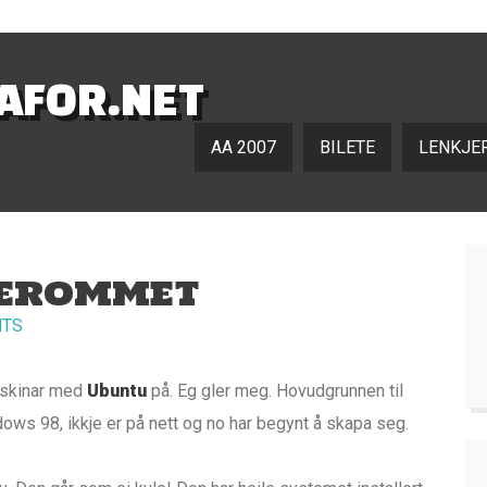
NAFOR.NET
AA 2007
BILETE
LENKJE
SEROMMET
NTS
maskinar med
Ubuntu
på. Eg gler meg. Hovudgrunnen til
ows 98, ikkje er på nett og no har begynt å skapa seg.