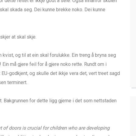
 dette feltet er ikkje godt å seie. Også innanfor skulen
ne skal skada seg. Dei kunne brekke noko. Dei kunne
skjer at skal skje.
kvist, og til at ein skal forulukke. Ein treng å bryna seg
 Ein må gjere feil for å gjere noko rette. Rundt om i
 EU-godkjent, og skulle det ikkje vera det, vert treet sagd
sen terminert.
t. Bakgrunnen for dette ligg gjerne i det som nettstaden
 of doors is crucial for children who are developing