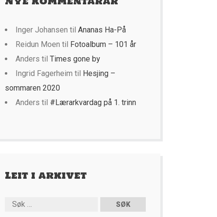
Nye kommentarar
Inger Johansen
til
Ananas Ha-På
Reidun Moen
til
Fotoalbum – 101 år
Anders
til
Times gone by
Ingrid Fagerheim
til
Hesjing –
sommaren 2020
Anders
til
#Lærarkvardag på 1. trinn
Leit i arkivet