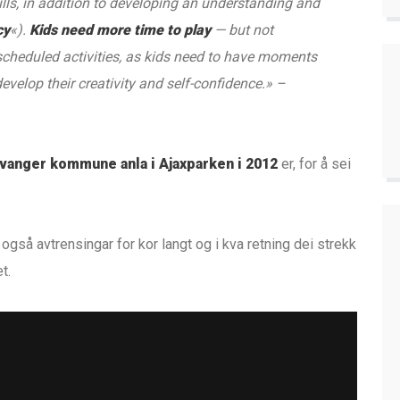
lls, in addition to developing an understanding and
cy
«).
Kids need more time to play
— but not
 scheduled activities, as kids need to have moments
evelop their creativity and self-confidence.» –
vanger kommune anla i Ajaxparken i 2012
er, for å sei
også avtrensingar for kor langt og i kva retning dei strekk
t.