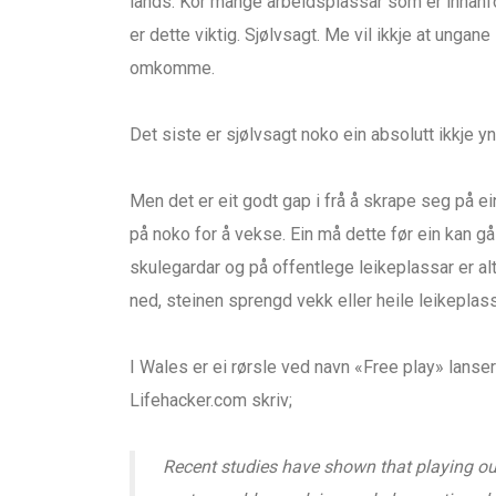
lands. Kor mange arbeidsplassar som er innanfor
er dette viktig. Sjølvsagt. Me vil ikkje at unga
omkomme.
Det siste er sjølvsagt noko ein absolutt ikkje yn
Men det er eit godt gap i frå å skrape seg på ein 
på noko for å vekse. Ein må dette før ein kan gå!
skulegardar og på offentlege leikeplassar er alt
ned, steinen sprengd vekk eller heile leikeplas
I Wales er ei rørsle ved navn «Free play» lanser
Lifehacker.com skriv;
Recent studies have shown that playing out