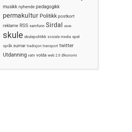
musikk
nyhende
pedagogikk
permakultur
Politikk
postkort
Sirdal
reklame
RSS
samfunn
skole
skule
skulepolitikk
spel
sosiale media
twitter
sumar
språk
tradisjon
transport
Utdanning
volda
vatn
web 2.0
Økonomi