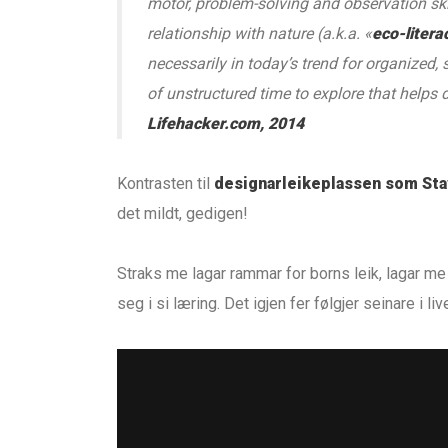
motor, problem-solving and observation ski
relationship with nature (a.k.a. «
eco-litera
necessarily in today’s trend for organized,
of unstructured time to explore that helps d
Lifehacker.com, 2014
Kontrasten til
designarleikeplassen som Sta
det mildt, gedigen!
Straks me lagar rammar for borns leik, lagar me 
seg i si læring. Det igjen fer følgjer seinare i live