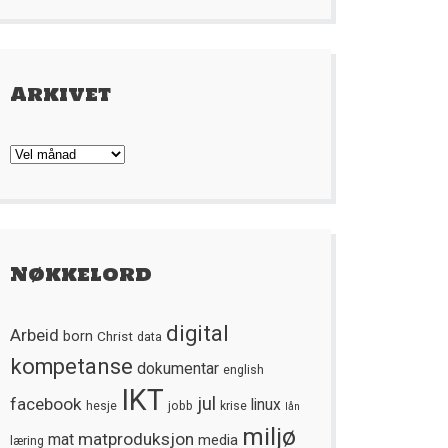
Arkivet
Arkivet
Nøkkelord
digital
Arbeid
born
Christ
data
kompetanse
dokumentar
english
IKT
jul
facebook
linux
hesje
jobb
krise
lån
miljø
matproduksjon
mat
media
læring