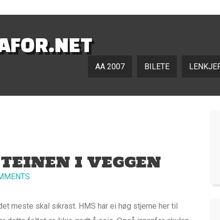
NAFOR.NET
AA 2007
BILETE
LENKJE
TEINEN I VEGGEN
MMENTS
det meste skal sikrast. HMS har ei høg stjerne her til