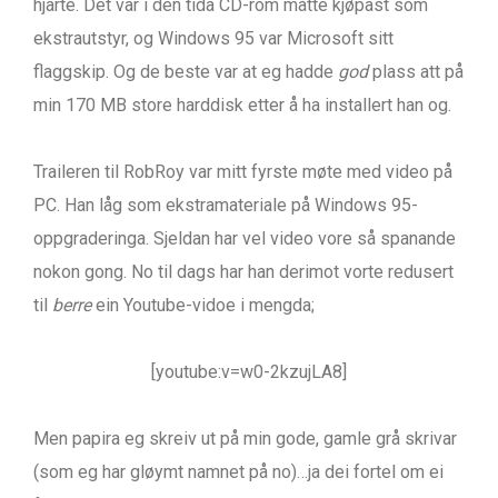
hjarte. Det var i den tida CD-rom måtte kjøpast som
ekstrautstyr, og Windows 95 var Microsoft sitt
flaggskip. Og de beste var at eg hadde
god
plass att på
min 170 MB store harddisk etter å ha installert han og.
Traileren til RobRoy var mitt fyrste møte med video på
PC. Han låg som ekstramateriale på Windows 95-
oppgraderinga. Sjeldan har vel video vore så spanande
nokon gong. No til dags har han derimot vorte redusert
til
berre
ein Youtube-vidoe i mengda;
[youtube:v=w0-2kzujLA8]
Men papira eg skreiv ut på min gode, gamle grå skrivar
(som eg har gløymt namnet på no)…ja dei fortel om ei