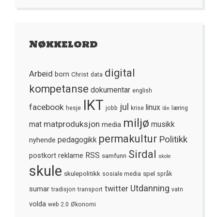
Nøkkelord
digital
Arbeid
born
Christ
data
kompetanse
dokumentar
english
IKT
jul
facebook
linux
hesje
jobb
krise
læring
lån
miljø
matproduksjon
mat
media
musikk
permakultur
Politikk
nyhende
pedagogikk
Sirdal
postkort
reklame
RSS
samfunn
skole
skule
skulepolitikk
spel
sosiale media
språk
Utdanning
twitter
sumar
tradisjon
transport
vatn
volda
web 2.0
Økonomi