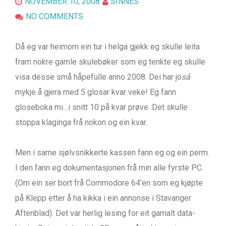
NOVEMBER 10, 2008
SINNES
NO COMMENTS
Då eg var heimom ein tur i helga gjekk eg skulle leita
fram nokre gamle skulebøker som eg tenkte eg skulle
visa desse små håpefulle anno 2008. Dei har jo
så
mykje å gjera med 5 glosar kvar veke! Eg fann
gloseboka mi…i snitt 10 på kvar prøve. Det skulle
stoppa klaginga frå nokon og ein kvar.
Men i same sjølvsnikkerte kassen fann eg og ein perm.
I den fann eg dokumentasjonen frå min alle fyrste PC.
(Om ein ser bort frå Commodore 64’en som eg kjøpte
på Klepp etter å ha kikka i ein annonse i Stavanger
Aftenblad). Det var herlig lesing for eit gamalt data-