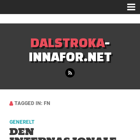
Mastodon
DALSTROKA
-
INNAFOR.NET
TAGGED IN: FN
GENERELT
DEN