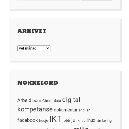
Arkivet
Arkivet
Nøkkelord
digital
Arbeid
born
Christ
data
kompetanse
dokumentar
english
IKT
jul
facebook
linux
hesje
jobb
krise
læring
lån