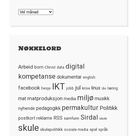
Arkivet
Nøkkelord
digital
Arbeid
born
Christ
data
kompetanse
dokumentar
english
IKT
jul
facebook
linux
hesje
jobb
krise
læring
lån
miljø
matproduksjon
mat
media
musikk
permakultur
Politikk
nyhende
pedagogikk
Sirdal
postkort
reklame
RSS
samfunn
skole
skule
skulepolitikk
spel
sosiale media
språk