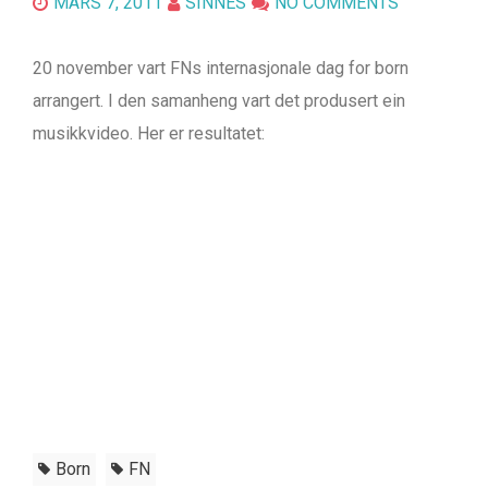
MARS 7, 2011
SINNES
NO COMMENTS
20 november vart FNs internasjonale dag for born
arrangert. I den samanheng vart det produsert ein
musikkvideo. Her er resultatet:
Born
FN