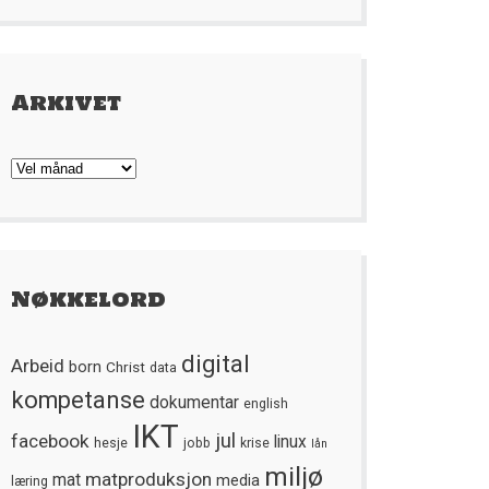
Arkivet
Arkivet
Nøkkelord
digital
Arbeid
born
Christ
data
kompetanse
dokumentar
english
IKT
jul
facebook
linux
hesje
jobb
krise
lån
miljø
matproduksjon
mat
media
læring