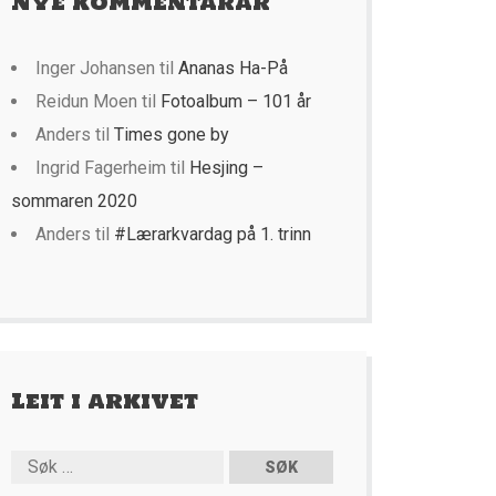
Nye kommentarar
Inger Johansen
til
Ananas Ha-På
Reidun Moen
til
Fotoalbum – 101 år
Anders
til
Times gone by
Ingrid Fagerheim
til
Hesjing –
sommaren 2020
Anders
til
#Lærarkvardag på 1. trinn
Leit i arkivet