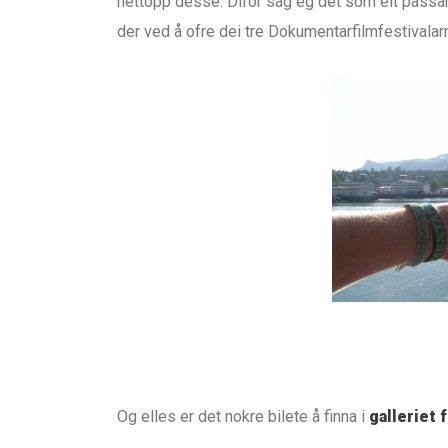
nettopp desse. Difor såg eg det som eit passand
der ved å ofre dei tre Dokumentarfilmfestival
Og elles er det nokre bilete å finna i
galleriet 