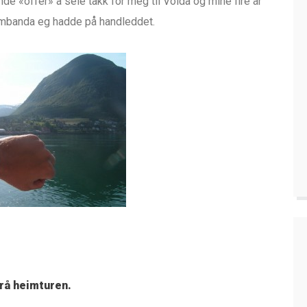
e «offer» å seie takk for meg til Volda og mine fire år
armbanda eg hadde på handleddet.
frå heimturen.