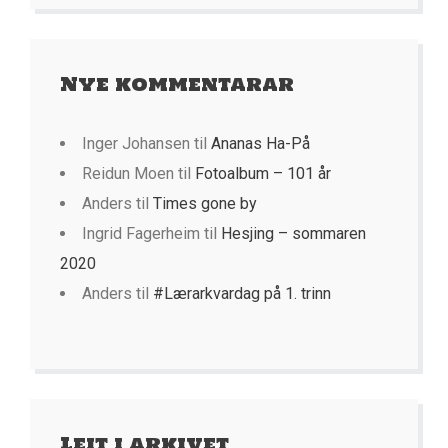
Nye kommentarar
Inger Johansen
til
Ananas Ha-På
Reidun Moen
til
Fotoalbum – 101 år
Anders
til
Times gone by
Ingrid Fagerheim
til
Hesjing – sommaren
2020
Anders
til
#Lærarkvardag på 1. trinn
Leit i arkivet