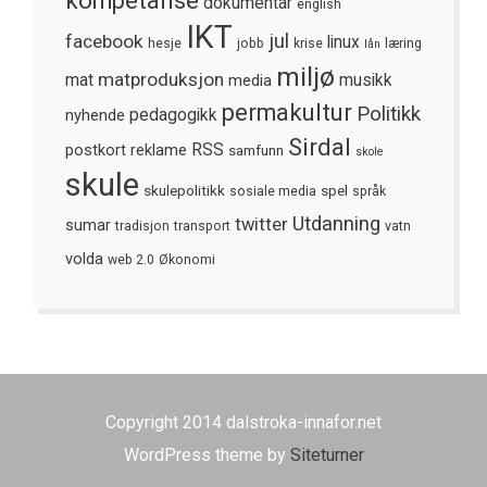
kompetanse
dokumentar
english
IKT
jul
facebook
linux
hesje
jobb
krise
læring
lån
miljø
matproduksjon
mat
media
musikk
permakultur
Politikk
nyhende
pedagogikk
Sirdal
postkort
reklame
RSS
samfunn
skole
skule
skulepolitikk
spel
sosiale media
språk
Utdanning
twitter
sumar
tradisjon
transport
vatn
volda
web 2.0
Økonomi
Copyright 2014 dalstroka-innafor.net
WordPress theme by
Siteturner