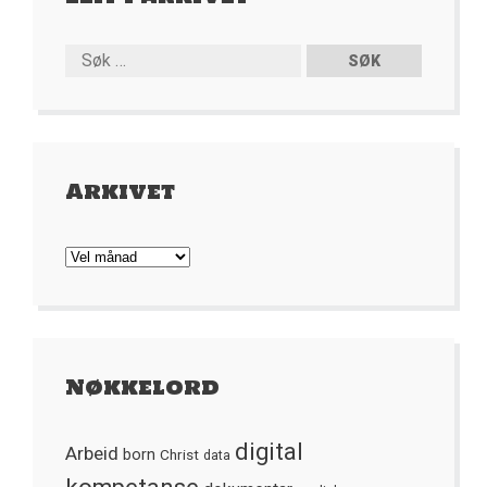
Arkivet
Arkivet
Nøkkelord
digital
Arbeid
born
Christ
data