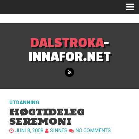
Mastodon
DALSTROKA
-
INNAFOR.NET
UTDANNING
HØGTIDELEG
SEREMONI
JUNI 8, 2008
SINNES
NO COMMENTS