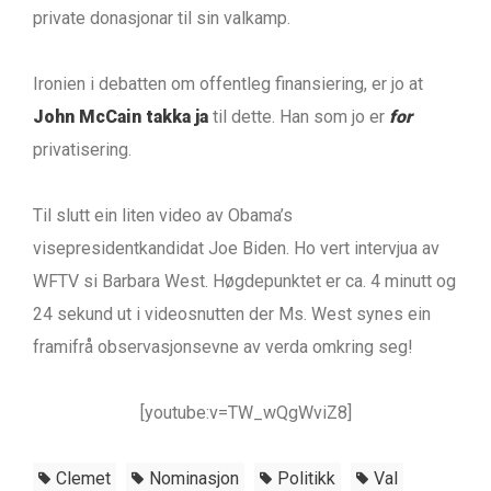
private donasjonar til sin valkamp.
Ironien i debatten om offentleg finansiering, er jo at
John McCain takka ja
til dette. Han som jo er
for
privatisering.
Til slutt ein liten video av Obama’s
visepresidentkandidat Joe Biden. Ho vert intervjua av
WFTV si Barbara West. Høgdepunktet er ca. 4 minutt og
24 sekund ut i videosnutten der Ms. West synes ein
framifrå observasjonsevne av verda omkring seg!
[youtube:v=TW_wQgWviZ8]
Clemet
Nominasjon
Politikk
Val