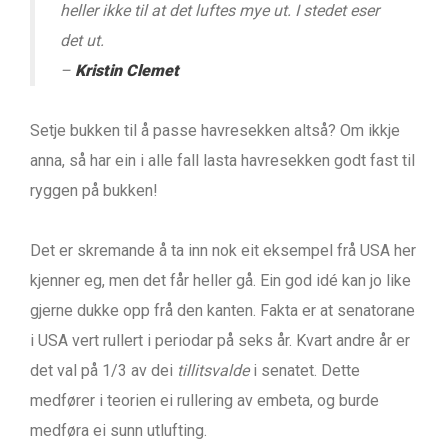
heller ikke til at det luftes mye ut. I stedet eser
det ut.
–
Kristin Clemet
Setje bukken til å passe havresekken altså? Om ikkje
anna, så har ein i alle fall lasta havresekken godt fast til
ryggen på bukken!
Det er skremande å ta inn nok eit eksempel frå USA her
kjenner eg, men det får heller gå. Ein god idé kan jo like
gjerne dukke opp frå den kanten. Fakta er at senatorane
i USA vert rullert i periodar på seks år. Kvart andre år er
det val på 1/3 av dei
tillitsvalde
i senatet. Dette
medfører i teorien ei rullering av embeta, og burde
medføra ei sunn utlufting.