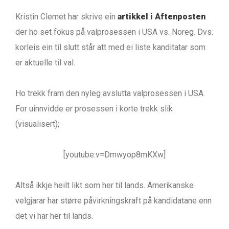
Kristin Clemet har skrive ein
artikkel i Aftenposten
der ho set fokus på valprosessen i USA vs. Noreg. Dvs.
korleis ein til slutt står att med ei liste kanditatar som
er aktuelle til val.
Ho trekk fram den nyleg avslutta valprosessen i USA.
For uinnvidde er prosessen i korte trekk slik
(visualisert);
[youtube:v=Dmwyop8mKXw]
Altså ikkje heilt likt som her til lands. Amerikanske
velgjarar har større påvirkningskraft på kandidatane enn
det vi har her til lands.