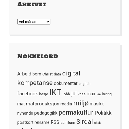
Arkivet
Arkivet
Nøkkelord
digital
Arbeid
born
Christ
data
kompetanse
dokumentar
english
IKT
jul
facebook
linux
hesje
jobb
krise
læring
lån
miljø
matproduksjon
mat
media
musikk
permakultur
Politikk
nyhende
pedagogikk
Sirdal
postkort
reklame
RSS
samfunn
skole