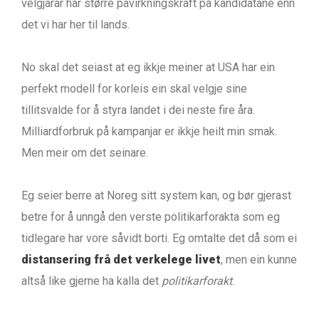
velgjarar har større påvirkningskraft på kandidatane enn
det vi har her til lands.
No skal det seiast at eg ikkje meiner at USA har ein
perfekt modell for korleis ein skal velgje sine
tillitsvalde for å styra landet i dei neste fire åra.
Milliardforbruk på kampanjar er ikkje heilt min smak.
Men meir om det seinare.
Eg seier berre at Noreg sitt system kan, og bør gjerast
betre for å unngå den verste politikarforakta som eg
tidlegare har vore såvidt borti. Eg omtalte det då som ei
distansering frå det verkelege livet
, men ein kunne
altså like gjerne ha kalla det
politikarforakt
.