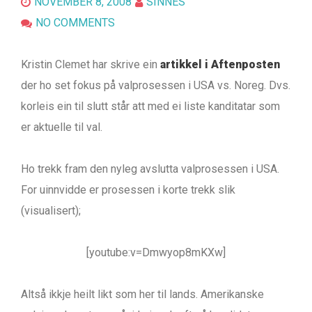
NOVEMBER 8, 2008
SINNES
NO COMMENTS
Kristin Clemet har skrive ein
artikkel i Aftenposten
der ho set fokus på valprosessen i USA vs. Noreg. Dvs.
korleis ein til slutt står att med ei liste kanditatar som
er aktuelle til val.
Ho trekk fram den nyleg avslutta valprosessen i USA.
For uinnvidde er prosessen i korte trekk slik
(visualisert);
[youtube:v=Dmwyop8mKXw]
Altså ikkje heilt likt som her til lands. Amerikanske