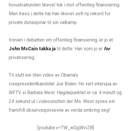
hovudvalrunden likevel tok i mot offentleg finansiering.
Men trass i dette har han likevel sett ny rekord for
private donasjonar til sin valkamp.
Ironien i debatten om offentleg finansiering, er jo at
John McCain takka ja
til dette. Han som jo er
for
privatisering.
Til slutt ein liten video av Obama’s
visepresidentkandidat Joe Biden. Ho vert intervjua av
WFTV si Barbara West. Høgdepunktet er ca. 4 minutt og
24 sekund ut i videosnutten der Ms. West synes ein
framifrå observasjonsevne av verda omkring seg!
[youtube:v=TW_wQgWviZ8]