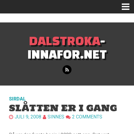
Mastodon
DALSTROKA
-
INNAFOR.NET
SIRDAL
SLÅTTEN ER I GANG
JULI 9, 2008
SINNES
2 COMMENTS