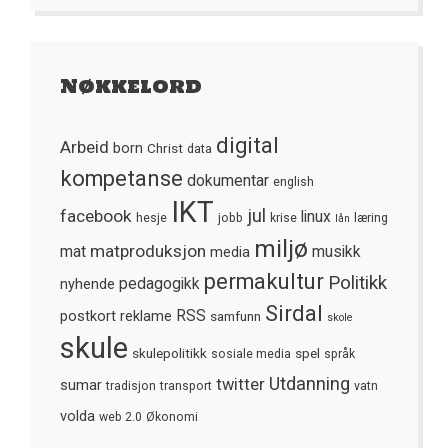
Nøkkelord
digital
Arbeid
born
Christ
data
kompetanse
dokumentar
english
IKT
jul
facebook
linux
hesje
jobb
krise
læring
lån
miljø
matproduksjon
mat
media
musikk
permakultur
Politikk
nyhende
pedagogikk
Sirdal
postkort
reklame
RSS
samfunn
skole
skule
skulepolitikk
spel
sosiale media
språk
Utdanning
twitter
sumar
tradisjon
transport
vatn
volda
web 2.0
Økonomi