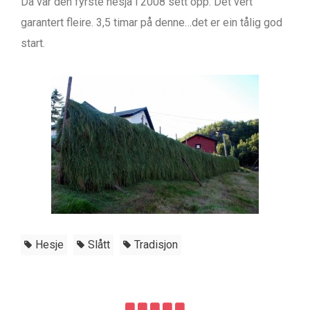
Då var den fyrste hesja i 2008 sett opp. Det vert
garantert fleire. 3,5 timar på denne…det er ein tålig god
start.
Hesje
Slått
Tradisjon