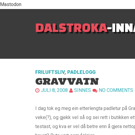
Mastodon
DALSTROKA
-IN
FRILUFTSLIV
,
PADLELOGG
GRAVVATN
JULI 8, 2008
SINNES
NO COMMENTS
I dag tok eg meg ein etterlengta padletur på Gr
veke(?), og gjekk vel så og sei rett i butikken e
testast, og kva er vel då betre enn å gjera nett