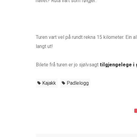
havet? Ruta vart som følgjer:
Turen vart vel på rundt rekna 15 kilometer. Ein a
langt ut!
Bilete frå turen er jo sjølvsagt
tilgjengelege i 
Kajakk
Padlelogg