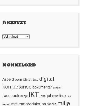
Arkivet
Arkivet
Nøkkelord
digital
Arbeid
born
Christ
data
kompetanse
dokumentar
english
IKT
jul
facebook
linux
hesje
jobb
krise
lån
miljø
matproduksjon
mat
media
læring