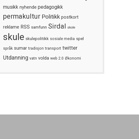
musikk
nyhende
pedagogikk
permakultur
Politikk
postkort
Sirdal
reklame
RSS
samfunn
skole
skule
skulepolitikk
spel
sosiale media
twitter
sumar
språk
tradisjon
transport
Utdanning
volda
vatn
web 2.0
Økonomi