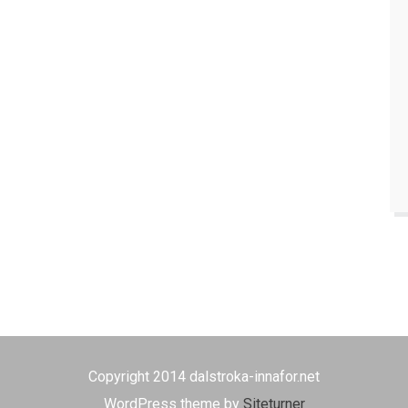
Copyright 2014 dalstroka-innafor.net
WordPress theme by
Siteturner