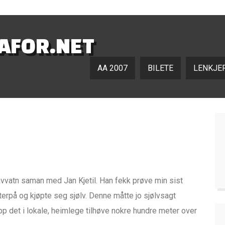
NAFOR.NET
AA 2007
BILETE
LENKJE
avvatn saman med Jan Kjetil. Han fekk prøve min sist
tterpå og kjøpte seg sjølv. Denne måtte jo sjølvsagt
opp det i lokale, heimlege tilhøve nokre hundre meter over