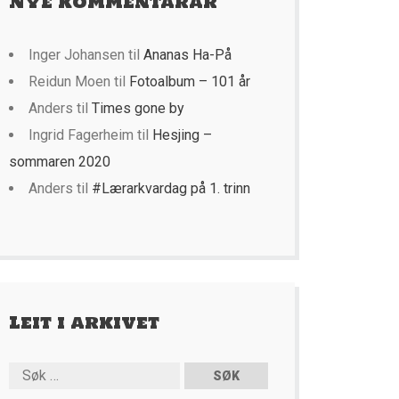
Nye kommentarar
Inger Johansen
til
Ananas Ha-På
Reidun Moen
til
Fotoalbum – 101 år
Anders
til
Times gone by
Ingrid Fagerheim
til
Hesjing –
sommaren 2020
Anders
til
#Lærarkvardag på 1. trinn
Leit i arkivet