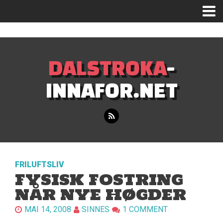
Mastodon
DALSTROKA
-
INNAFOR.NET
FRILUFTSLIV
FYSISK FOSTRING
NÅR NYE HØGDER
MAI 14, 2008
SINNES
1 COMMENT