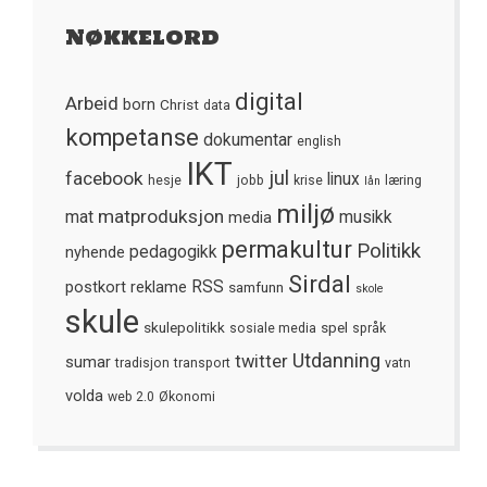
Nøkkelord
digital
Arbeid
born
Christ
data
kompetanse
dokumentar
english
IKT
jul
facebook
linux
hesje
jobb
krise
læring
lån
miljø
matproduksjon
mat
media
musikk
permakultur
Politikk
nyhende
pedagogikk
Sirdal
postkort
reklame
RSS
samfunn
skole
skule
skulepolitikk
spel
sosiale media
språk
Utdanning
twitter
sumar
tradisjon
transport
vatn
volda
web 2.0
Økonomi