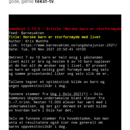
gode, gamle
tekst-tv
.