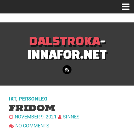
Mastodon
DALSTROKA
-
INNAFOR.NET
IKT
,
PERSONLEG
FRIDOM
NOVEMBER 9, 2021
SINNES
NO COMMENTS