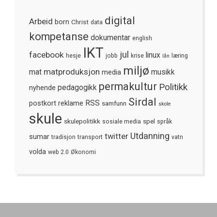
digital
Arbeid
born
Christ
data
kompetanse
dokumentar
english
IKT
jul
facebook
linux
hesje
jobb
krise
læring
lån
miljø
matproduksjon
mat
media
musikk
permakultur
Politikk
nyhende
pedagogikk
Sirdal
postkort
reklame
RSS
samfunn
skole
skule
skulepolitikk
spel
sosiale media
språk
Utdanning
twitter
sumar
tradisjon
transport
vatn
volda
web 2.0
Økonomi