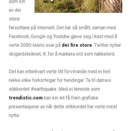
som ein
av dei
store
farsottane på Internett. Det har så smått, saman med
Facebook, Google og Youtube gjeve seg i kast med å
verte 2000-talets svar på
dei fire store
. Twitter nyttar
skigardsteiknet, #, for å markera ord som nøkkelord.
Det kan etterkvart verte litt forvirrande med ei heil
rekke ulike forkortingar for hendingar. Ta til dømes
stikkordet #earthquake. Med ei teneste som
trendistic.com
kan ein let få fram grafiske
presentasjonar av når dette stikkordet har vorte mest
nytta: