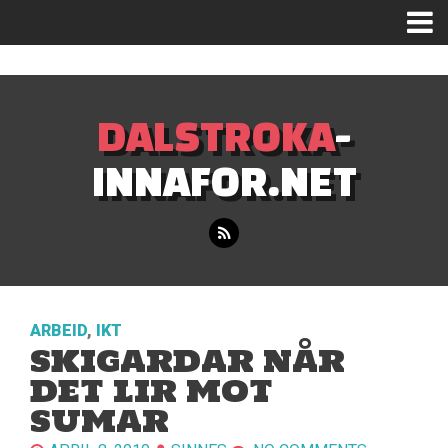
Mastodon
DALSTROKA
-
INNAFOR.NET
ARBEID
,
IKT
SKIGARDAR NÅR
DET LIR MOT
SUMAR