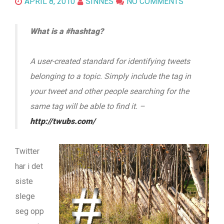
APRIL 8, 2010
SINNES
NO COMMENTS
What is a #hashtag?
A user-created standard for identifying tweets
belonging to a topic. Simply include the tag in
your tweet and other people searching for the
same tag will be able to find it.
–
http://twubs.com/
Twitter
har i det
siste
slege
seg opp