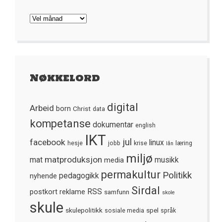
Arkivet
Nøkkelord
digital
Arbeid
born
Christ
data
kompetanse
dokumentar
english
IKT
jul
facebook
linux
hesje
jobb
krise
læring
lån
miljø
matproduksjon
mat
media
musikk
permakultur
Politikk
nyhende
pedagogikk
Sirdal
postkort
reklame
RSS
samfunn
skole
skule
skulepolitikk
spel
sosiale media
språk