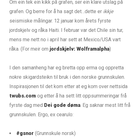
Om ein tek ein kikk på grafen, ser ein klare utslag på
grafen. Og berre for å ha sagt det…dette er
ikkje
seismiske målingar. 12 januar kom årets fyrste
jordskjelv og råka Haiti. I februar var det Chile sin tur,
mens me nett no i april har sett at Mexico/USA vart
råka. (For meir om
jordskjelv: Wolframalpha
)
I den samanheng har eg bretta opp erma og oppretta
nokre skigardsteikn til bruk i den norske grunnskulen.
Inspirasjonen til det kom etter at eg kom over nettsida
twubs.com
og etter å ha sett litt oppsummeringar frå
fyrste dag med
Dei gode døma
. Eg saknar mest litt frå
grunnskulen. Ergo, ex cearulo:
#gsnor
(Grunnskule norsk)