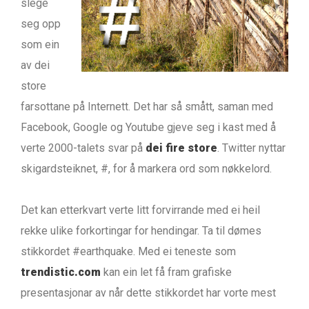
slege
seg opp
som ein
av dei
store
farsottane på Internett. Det har så smått, saman med
Facebook, Google og Youtube gjeve seg i kast med å
verte 2000-talets svar på
dei fire store
. Twitter nyttar
skigardsteiknet, #, for å markera ord som nøkkelord.
Det kan etterkvart verte litt forvirrande med ei heil
rekke ulike forkortingar for hendingar. Ta til dømes
stikkordet #earthquake. Med ei teneste som
trendistic.com
kan ein let få fram grafiske
presentasjonar av når dette stikkordet har vorte mest