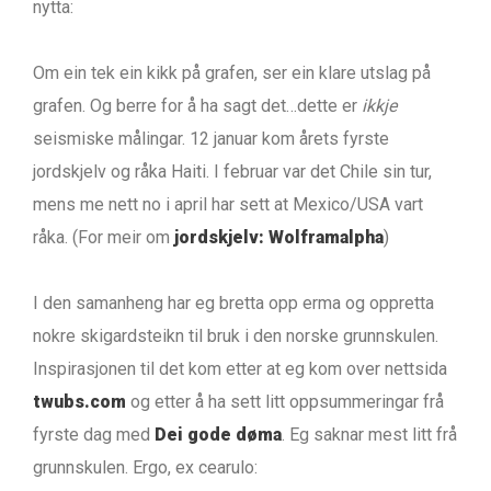
nytta:
Om ein tek ein kikk på grafen, ser ein klare utslag på
grafen. Og berre for å ha sagt det…dette er
ikkje
seismiske målingar. 12 januar kom årets fyrste
jordskjelv og råka Haiti. I februar var det Chile sin tur,
mens me nett no i april har sett at Mexico/USA vart
råka. (For meir om
jordskjelv: Wolframalpha
)
I den samanheng har eg bretta opp erma og oppretta
nokre skigardsteikn til bruk i den norske grunnskulen.
Inspirasjonen til det kom etter at eg kom over nettsida
twubs.com
og etter å ha sett litt oppsummeringar frå
fyrste dag med
Dei gode døma
. Eg saknar mest litt frå
grunnskulen. Ergo, ex cearulo: