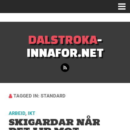
Mastodon
DALSTROKA
-
INNAFOR.NET
TAGGED IN: STANDARD
ARBEID
,
IKT
SKIGARDAR NÅR