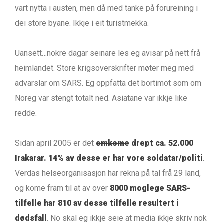
vart nytta i austen, men då med tanke på forureining i
dei store byane. Ikkje i eit turistmekka.
Uansett…nokre dagar seinare les eg avisar på nett frå
heimlandet. Store krigsoverskrifter møter meg med
advarslar om SARS. Eg oppfatta det bortimot som om
Noreg var stengt totalt ned. Asiatane var ikkje like
redde.
Sidan april 2005 er det
omkome
drept ca. 52.000
Irakarar. 14% av desse er har vore soldatar/politi
.
Verdas helseorganisasjon har rekna på tal frå 29 land,
og kome fram til at av over
8000 moglege SARS-
tilfelle har 810 av desse tilfelle resultert i
dødsfall
. No skal eg ikkje seie at media ikkje skriv nok