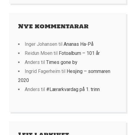
Nye kommentarar
Inger Johansen
til
Ananas Ha-På
Reidun Moen
til
Fotoalbum – 101 år
Anders
til
Times gone by
Ingrid Fagerheim
til
Hesjing – sommaren
2020
Anders
til
#Lærarkvardag på 1. trinn
Leit i arkivet