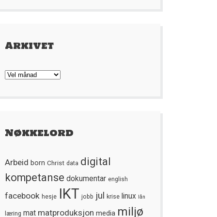
Arkivet
Arkivet
Nøkkelord
digital
Arbeid
born
Christ
data
kompetanse
dokumentar
english
IKT
jul
facebook
linux
hesje
jobb
krise
lån
miljø
matproduksjon
mat
media
læring