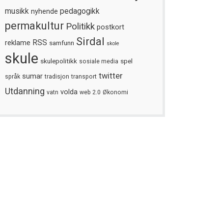
musikk
nyhende
pedagogikk
permakultur
Politikk
postkort
Sirdal
reklame
RSS
samfunn
skole
skule
skulepolitikk
spel
sosiale media
twitter
sumar
språk
tradisjon
transport
Utdanning
volda
vatn
web 2.0
Økonomi