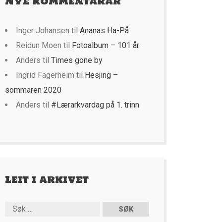
Nye kommentarar
Inger Johansen
til
Ananas Ha-På
Reidun Moen
til
Fotoalbum – 101 år
Anders
til
Times gone by
Ingrid Fagerheim
til
Hesjing –
sommaren 2020
Anders
til
#Lærarkvardag på 1. trinn
Leit i arkivet