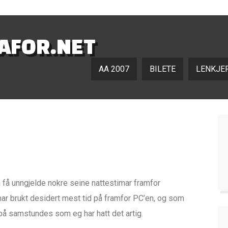
NAFOR.NET
AA 2007
BILETE
LENKJE
a få unngjelde nokre seine nattestimar framfor
 har brukt desidert mest tid på framfor PC’en, og som
på samstundes som eg har hatt det artig.