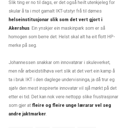
Slik ting er no til dags, er det også heilt utenkjeleg for
skular å ta i mot gamalt IKT-utstyr frå til dømes
helseinstitusjonar slik som det vert gjort i
Akershus
. Ein ynskjer ein maskinpark som er så
homogen som berre det. Helst skal alt ha eit flott HP-
merke på seg.
Johannessen snakkar om innovatørar i skuleverket,
men når arbeidstilhøva vert slik at det vert ein kamp å
ta i bruk IKT i den daglege undervisninga, ja då trur eg
sjølv den mest inspirerte innovatør vil sjå mørkt på det
etter ei tid. Det kan nok vere nettopp slike frustrasjonar
som gjer at
fleire og fleire unge lærarar vel seg
andre jaktmarker
.