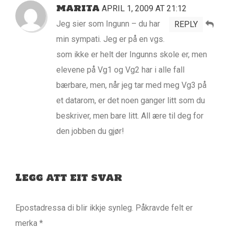
MARITA
APRIL 1, 2009 AT 21:12
Jeg sier som Ingunn – du har
REPLY
min sympati. Jeg er på en vgs.
som ikke er helt der Ingunns skole er, men
elevene på Vg1 og Vg2 har i alle fall
bærbare, men, når jeg tar med meg Vg3 på
et datarom, er det noen ganger litt som du
beskriver, men bare litt. All ære til deg for
den jobben du gjør!
Legg att eit svar
Epostadressa di blir ikkje synleg.
Påkravde felt er
merka
*