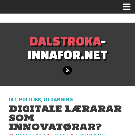
Mastodon
DALSTROKA
-
INNAFOR.NET
IKT
,
POLITIKK
,
UTDANNING
DIGITALE LÆRARAR
SOM
INNOVATØRAR?