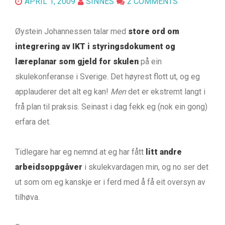
APRIL 1, 2009
SINNES
2 COMMENTS
Øystein Johannessen talar med
store ord om
integrering av IKT i styringsdokument og
læreplanar som gjeld for skulen
på ein
skulekonferanse i Sverige. Det høyrest flott ut, og eg
applauderer det alt eg kan!
Men
det er ekstremt langt i
frå plan til praksis. Seinast i dag fekk eg (nok ein gong)
erfara det.
Tidlegare har eg nemnd at eg har fått
litt andre
arbeidsoppgåver
i skulekvardagen min, og no ser det
ut som om eg kanskje er i ferd med å få eit oversyn av
tilhøva.