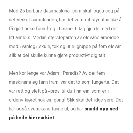
Med 25 berbare datamaskinar som skal logga seg på
nettverket samstundes, har det vore eit styr utan like å
få gjort noko fornufteg i timane. I dag gjorde med det
litt annleis. Medan størsteparten av elevane arbeidde
med «vanleg» skule, tok eg ut ei gruppe på fem elevar
slik at dei skulle kunne gjere produktivt digitalt.
Men kor lenge var Adam i Paradis? Av dei fem
maskinane eg fann fram, var det to som fungerte. Det
var rett og slett på «prøv-til-du-finn-ein-som-er-i-
orden»-kjøret nok ein gong! Slik skal det ikkje vere. Det
har også svenskane funne ut, og har
snudd opp ned
på heile hierearkiet
.