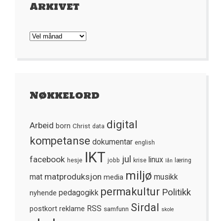
Arkivet
Arkivet
Nøkkelord
digital
Arbeid
born
Christ
data
kompetanse
dokumentar
english
IKT
jul
facebook
linux
hesje
jobb
krise
læring
lån
miljø
matproduksjon
mat
media
musikk
permakultur
Politikk
nyhende
pedagogikk
Sirdal
postkort
reklame
RSS
samfunn
skole