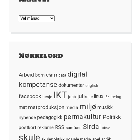
Arkivet
Nøkkelord
digital
Arbeid
born
Christ
data
kompetanse
dokumentar
english
IKT
jul
facebook
linux
hesje
jobb
krise
læring
lån
miljø
matproduksjon
mat
media
musikk
permakultur
Politikk
nyhende
pedagogikk
Sirdal
postkort
reklame
RSS
samfunn
skole
skule
skulepolitikk
spel
sosiale media
språk