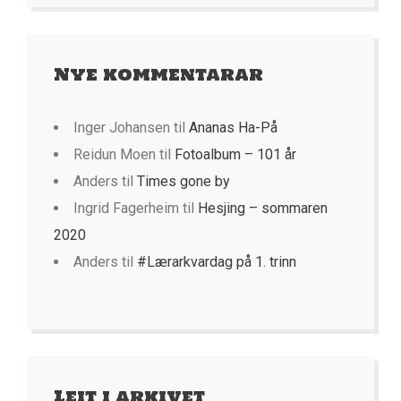
Nye kommentarar
Inger Johansen
til
Ananas Ha-På
Reidun Moen
til
Fotoalbum – 101 år
Anders
til
Times gone by
Ingrid Fagerheim
til
Hesjing – sommaren
2020
Anders
til
#Lærarkvardag på 1. trinn
Leit i arkivet