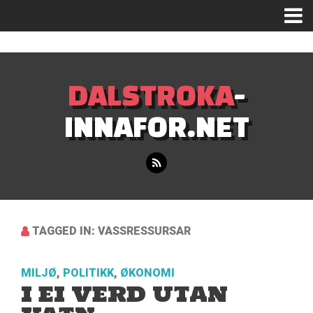
Mastodon
DALSTROKA
-
INNAFOR.NET
TAGGED IN: VASSRESSURSAR
MILJØ
,
POLITIKK
,
ØKONOMI
I EI VERD UTAN