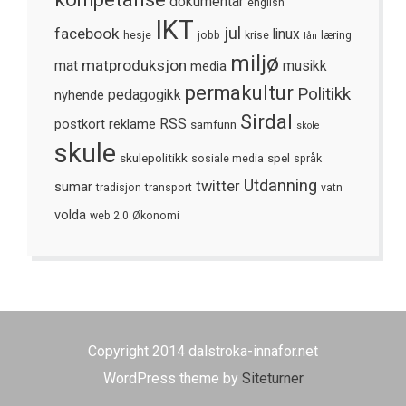
dokumentar
english
IKT
jul
facebook
linux
hesje
jobb
krise
læring
lån
miljø
matproduksjon
mat
media
musikk
permakultur
Politikk
nyhende
pedagogikk
Sirdal
postkort
reklame
RSS
samfunn
skole
skule
skulepolitikk
spel
sosiale media
språk
Utdanning
twitter
sumar
tradisjon
transport
vatn
volda
web 2.0
Økonomi
Copyright 2014 dalstroka-innafor.net
WordPress theme by
Siteturner