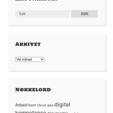
Arkivet
Arkivet
Nøkkelord
digital
Arbeid
born
Christ
data
kompetanse