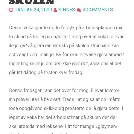
SKULEN
JANUAR 24, 2009
SINNES
4 COMMENTS
Denne veka gjorde eg to forsøk på arbeidsplassen min.
Ei stund nå har eg uroa/irritert meg over at nokre elevar
ikkje
gidd
å gjera ein innsats på skulen. Grunnane kan
sjølvsagt vere mange. Kvifor skal elevane gjera arbeid?
Ingenting skjer jo om dei ikkje gjer det, anna enn at det
går litt dårleg på testen kvar fredag!
Denne fredagen rann det over for meg. Elevar leverer
inn prøvar utan å ha svart. Trass i at eg sa at dei måtte
lesa oppgåvene skikkeleg presterte dei å gjera dette. I
løpet av veka har dei arbeidstimar på skulen der dei
skal arbeida med leksene. Litt for mange «gløymer»