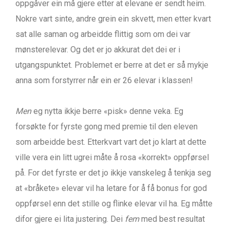
oppgåver ein må gjere etter at elevane er sendt heim.
Nokre vart sinte, andre grein ein skvett, men etter kvart
sat alle saman og arbeidde flittig som om dei var
mønsterelevar. Og det er jo akkurat det dei er i
utgangspunktet. Problemet er berre at det er så mykje
anna som forstyrrer når ein er 26 elevar i klassen!
Men
eg nytta ikkje berre «pisk» denne veka. Eg
forsøkte for fyrste gong med premie til den eleven
som arbeidde best. Etterkvart vart det jo klart at dette
ville vera ein litt ugrei måte å rosa «korrekt» oppførsel
på. For det fyrste er det jo ikkje vanskeleg å tenkja seg
at «bråkete» elevar vil ha letare for å få bonus for god
oppførsel enn det stille og flinke elevar vil ha. Eg måtte
difor gjere ei lita justering. Dei
fem
med best resultat