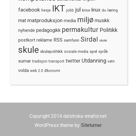
IKT
jul
facebook
linux
hesje
jobb
krise
læring
lån
miljø
matproduksjon
mat
media
musikk
permakultur
Politikk
nyhende
pedagogikk
Sirdal
postkort
reklame
RSS
samfunn
skole
skule
skulepolitikk
spel
sosiale media
språk
Utdanning
twitter
sumar
tradisjon
transport
vatn
volda
web 2.0
Økonomi
Copyright 2014 dalstroka-innafor.net
WordPress theme by
Siteturner