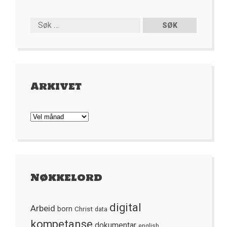
Arkivet
Arkivet
Nøkkelord
digital
Arbeid
born
Christ
data
kompetanse
dokumentar
english