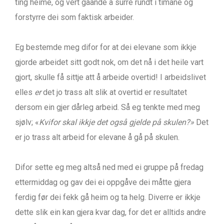
ting heime, og vert gåande å surre rundt i timane og
forstyrre dei som faktisk arbeider.
Eg bestemde meg difor for at dei elevane som ikkje
gjorde arbeidet sitt godt nok, om det nå i det heile vart
gjort, skulle få sittje att å arbeide overtid! I arbeidslivet
elles
er
det jo trass alt slik at overtid er resultatet
dersom ein gjer dårleg arbeid. Så eg tenkte med meg
sjølv; «
Kvifor skal ikkje det også gjelde på skulen?»
Det
er jo trass alt arbeid for elevane å gå på skulen.
Difor sette eg meg altså ned med ei gruppe på fredag
ettermiddag og gav dei ei oppgåve dei måtte gjera
ferdig før dei fekk gå heim og ta helg. Diverre er ikkje
dette slik ein kan gjera kvar dag, for det er alltids andre