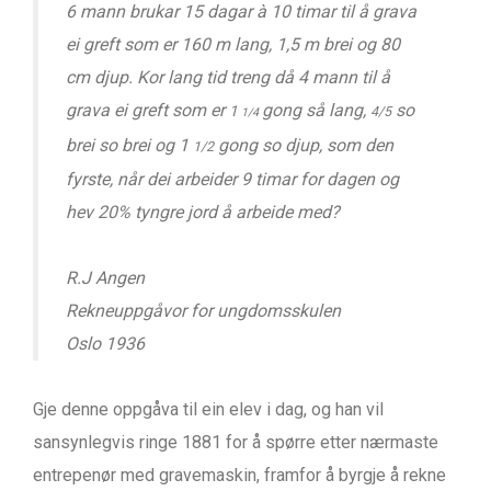
6 mann brukar 15 dagar à 10 timar til å grava
ei greft som er 160 m lang, 1,5 m brei og 80
cm djup. Kor lang tid treng då 4 mann til å
grava ei greft som er
gong så lang,
so
1
4/5
1/4
brei so brei og 1
gong so djup, som den
1/2
fyrste, når dei arbeider 9 timar for dagen og
hev 20% tyngre jord å arbeide med?
R.J Angen
Rekneuppgåvor for ungdomsskulen
Oslo 1936
Gje denne oppgåva til ein elev i dag, og han vil
sansynlegvis ringe 1881 for å spørre etter nærmaste
entrepenør med gravemaskin, framfor å byrgje å rekne