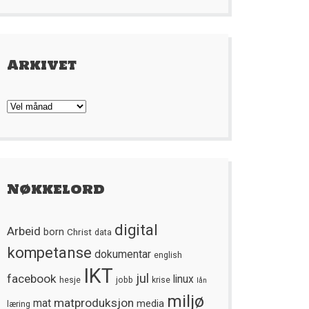
Arkivet
Arkivet
Nøkkelord
digital
Arbeid
born
Christ
data
kompetanse
dokumentar
english
IKT
jul
facebook
linux
hesje
jobb
krise
lån
miljø
matproduksjon
mat
media
læring