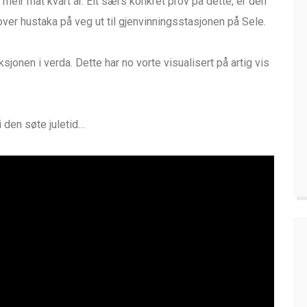
g meir mat kvart år. Eit særs konkret prov på dette, er den
er hustaka på veg ut til gjenvinningsstasjonen på Sele.
onen i verda. Dette har no vorte visualisert på artig vis
 den søte juletid…