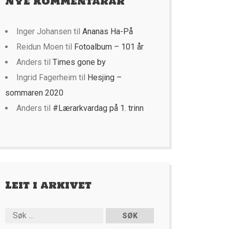
Nye kommentarar
Inger Johansen
til
Ananas Ha-På
Reidun Moen
til
Fotoalbum – 101 år
Anders
til
Times gone by
Ingrid Fagerheim
til
Hesjing –
sommaren 2020
Anders
til
#Lærarkvardag på 1. trinn
Leit i arkivet