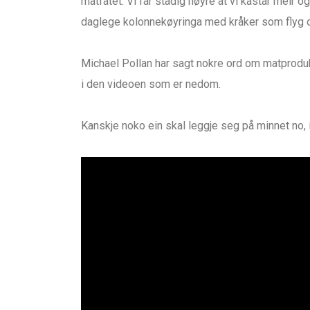
matfatet. Vi får stadig høyre at vi kastar meir o
daglege kolonnekøyringa med kråker som flyg ov
Michael Pollan har sagt nokre ord om matproduksj
i den videoen som er nedom.
Kanskje noko ein skal leggje seg på minnet no, i