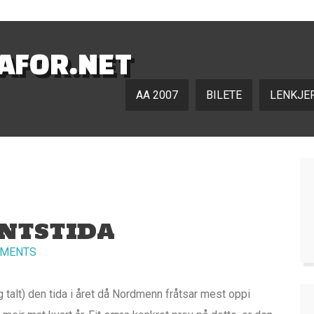
NAFOR.NET
AA 2007
BILETE
LENKJE
NTSTIDA
MMENTS
talt) den tida i året då Nordmenn fråtsar mest oppi