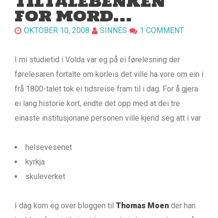
TILTALEBENKEN
FOR MORD…
OKTOBER 10, 2008
SINNES
1 COMMENT
I mi studietid i Volda var eg på ei førelesning der
førelesaren fortalte om korleis det ville ha vore om ein i
frå 1800-talet tok ei tidsreise fram til i dag. For å gjera
ei lang historie kort, endte det opp med at dei tre
einaste institusjonane personen ville kjend seg att i var
helsevesenet
kyrkja
skuleverket
I dag kom eg over bloggen til
Thomas Moen
der han