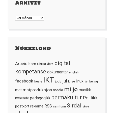
Arkivet
Arkivet
Nøkkelord
digital
Arbeid
born
Christ
data
kompetanse
dokumentar
english
IKT
jul
facebook
linux
hesje
jobb
krise
læring
lån
miljø
matproduksjon
mat
media
musikk
permakultur
Politikk
nyhende
pedagogikk
Sirdal
postkort
reklame
RSS
samfunn
skole