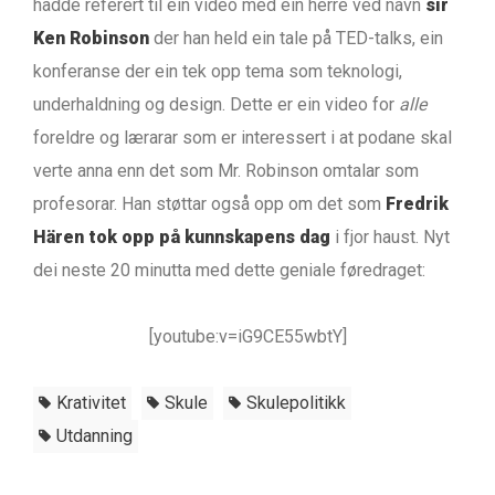
hadde referert til ein video med ein herre ved navn
sir
Ken Robinson
der han held ein tale på TED-talks, ein
konferanse der ein tek opp tema som teknologi,
underhaldning og design. Dette er ein video for
alle
foreldre og lærarar som er interessert i at podane skal
verte anna enn det som Mr. Robinson omtalar som
profesorar. Han støttar også opp om det som
Fredrik
Hären tok opp på kunnskapens dag
i fjor haust. Nyt
dei neste 20 minutta med dette geniale føredraget:
[youtube:v=iG9CE55wbtY]
Krativitet
Skule
Skulepolitikk
Utdanning