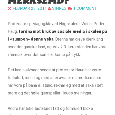
MERKSEMD?
FEBRUAR 23, 2011
SINNES
1 COMMENT
Professor i pedagogikk ved Høgskulen i Volda, Peder
Haug,
tordna mot bruk av sosiale media i skulen på
i «sumpen» denne veka
. Drønna har gjeve gjenklang
over det ganske land, og Vev 2.0-lærarstanden har vore
i harnisk over det som har kome på trykk.
Det kan sjølvsagt hende at professor Haug har vorte
feilsitert, men i og med at ei avis er eit medium som
har vore på bana ei stund, reknar eg med at saka i det
store og det heile gjenspeilar Haugs meiningar.
Andre har teke tastaturet fatt og formulert kloke