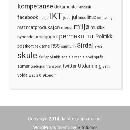
kompetanse
dokumentar
english
IKT
jul
facebook
linux
hesje
jobb
krise
læring
lån
miljø
matproduksjon
mat
media
musikk
permakultur
Politikk
nyhende
pedagogikk
Sirdal
postkort
reklame
RSS
samfunn
skole
skule
skulepolitikk
spel
sosiale media
språk
Utdanning
twitter
sumar
tradisjon
transport
vatn
volda
web 2.0
Økonomi
Copyright 2014 dalstroka-innafor.net
WordPress theme by
Siteturner