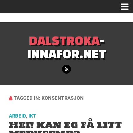
Mastodon
DALSTROKA
-
INNAFOR.NET
TAGGED IN: KONSENTRASJON
ARBEID
,
IKT
HEI! KAN EG FÅ LITT