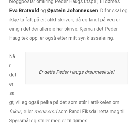
bloggpostar omkring Peder Haugs utspel, til dømes
Eva Bratvold
og
Øystein Johannessen
. Difor skal eg
ikkje ta fatt på eit slikt skriveri, då eg langt på veg er
einig i det dei allereie har skrive. Kjerna i det Peder
Haug tek opp, er også etter mitt syn klasseleiing.
Nå
r
Er dette Peder Haugs draumeskule?
det
er
sa
gt, vil eg også peika på det som står i artikkelen om
fokus,
eller
merksemd
som Randi Fiksdal retta meg til .
Spørsmål eg stiller meg er til dømes: