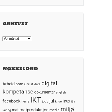
Arkivet
Arkivet
Nøkkelord
digital
Arbeid
born
Christ
data
kompetanse
dokumentar
english
IKT
jul
facebook
linux
hesje
jobb
krise
lån
miljø
matproduksjon
mat
media
læring