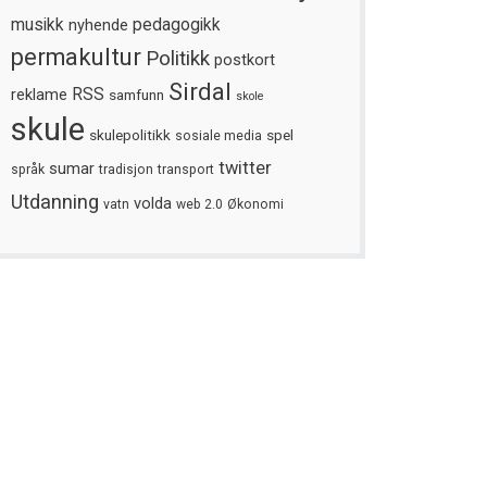
musikk
nyhende
pedagogikk
permakultur
Politikk
postkort
Sirdal
reklame
RSS
samfunn
skole
skule
skulepolitikk
spel
sosiale media
twitter
sumar
språk
tradisjon
transport
Utdanning
volda
vatn
web 2.0
Økonomi