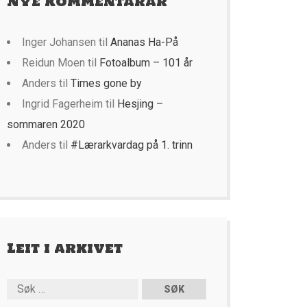
Nye kommentarar
Inger Johansen
til
Ananas Ha-På
Reidun Moen
til
Fotoalbum – 101 år
Anders
til
Times gone by
Ingrid Fagerheim
til
Hesjing –
sommaren 2020
Anders
til
#Lærarkvardag på 1. trinn
Leit i arkivet