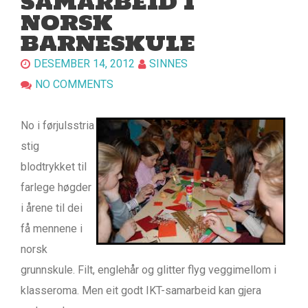
SAMARBEID I
NORSK
BARNESKULE
DESEMBER 14, 2012
SINNES
NO COMMENTS
No i førjulsstria
stig
blodtrykket til
farlege høgder
i årene til dei
få mennene i
norsk
grunnskule. Filt, englehår og glitter flyg veggimellom i
klasseroma. Men eit godt IKT-samarbeid kan gjera