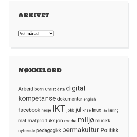
Arkivet
Arkivet
Nøkkelord
digital
Arbeid
born
Christ
data
kompetanse
dokumentar
english
IKT
jul
facebook
linux
hesje
jobb
krise
læring
lån
miljø
matproduksjon
mat
media
musikk
permakultur
Politikk
nyhende
pedagogikk