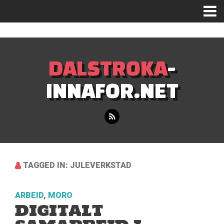
Mastodon
DALSTROKA
-
INNAFOR.NET
TAGGED IN: JULEVERKSTAD
ARBEID
,
MORO
DIGITALT