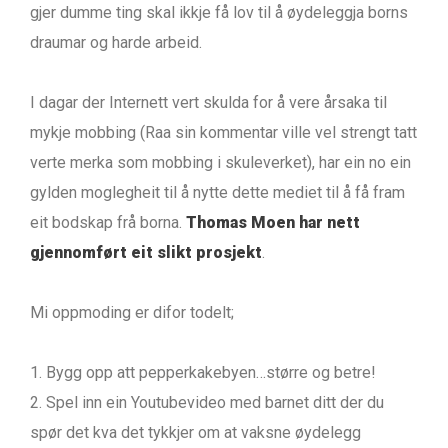
gjer dumme ting skal ikkje få lov til å øydeleggja borns
draumar og harde arbeid.
I dagar der Internett vert skulda for å vere årsaka til
mykje mobbing (Raa sin kommentar ville vel strengt tatt
verte merka som mobbing i skuleverket), har ein no ein
gylden moglegheit til å nytte dette mediet til å få fram
eit bodskap frå borna.
Thomas Moen
har nett
gjennomført eit slikt prosjekt
.
Mi oppmoding er difor todelt;
Bygg opp att pepperkakebyen…større og betre!
Spel inn ein Youtubevideo med barnet ditt der du
spør det kva det tykkjer om at vaksne øydelegg