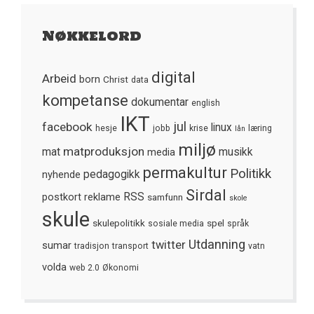
Nøkkelord
digital
Arbeid
born
Christ
data
kompetanse
dokumentar
english
IKT
jul
facebook
linux
hesje
jobb
krise
læring
lån
miljø
matproduksjon
mat
media
musikk
permakultur
Politikk
nyhende
pedagogikk
Sirdal
postkort
reklame
RSS
samfunn
skole
skule
skulepolitikk
spel
sosiale media
språk
Utdanning
twitter
sumar
tradisjon
transport
vatn
volda
web 2.0
Økonomi