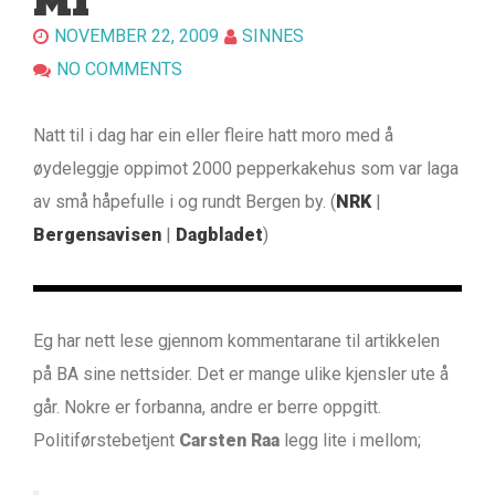
MI
NOVEMBER 22, 2009
SINNES
NO COMMENTS
Natt til i dag har ein eller fleire hatt moro med å
øydeleggje oppimot 2000 pepperkakehus som var laga
av små håpefulle i og rundt Bergen by. (
NRK
|
Bergensavisen
|
Dagbladet
)
Eg har nett lese gjennom kommentarane til artikkelen
på BA sine nettsider. Det er mange ulike kjensler ute å
går. Nokre er forbanna, andre er berre oppgitt.
Politiførstebetjent
Carsten Raa
legg lite i mellom;