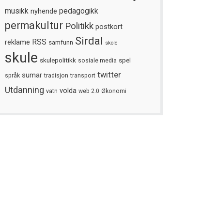
musikk
nyhende
pedagogikk
permakultur
Politikk
postkort
Sirdal
reklame
RSS
samfunn
skole
skule
skulepolitikk
spel
sosiale media
twitter
sumar
språk
tradisjon
transport
Utdanning
volda
vatn
web 2.0
Økonomi