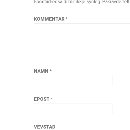
Epostadressa di blir ikkje synleg.
Påkravde fel
KOMMENTAR
*
NAMN
*
EPOST
*
VEVSTAD