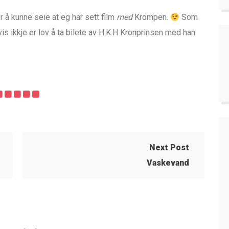
er å kunne seie at eg har sett film
med
Krompen.
Som
vis ikkje er lov å ta bilete av H.K.H Kronprinsen med han
Next Post
Vaskevand