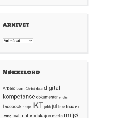
Arkivet
Arkivet
Nøkkelord
digital
Arbeid
born
Christ
data
kompetanse
dokumentar
english
IKT
jul
facebook
linux
hesje
jobb
krise
lån
miljø
matproduksjon
mat
media
læring