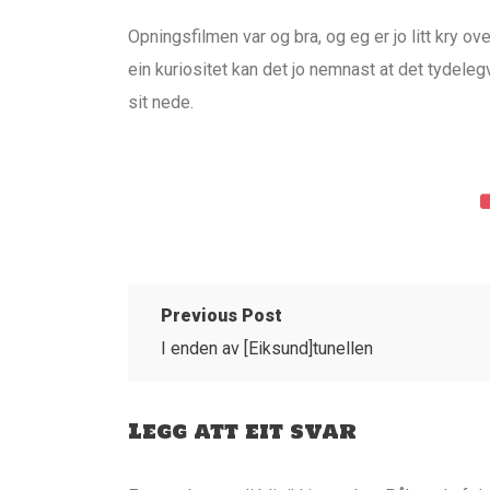
Opningsfilmen var og bra, og eg er jo litt kry ov
ein kuriositet kan det jo nemnast at det tydeleg
sit nede.
Previous Post
I enden av [Eiksund]tunellen
Legg att eit svar