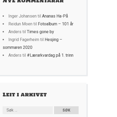
Nye kommentarar
Inger Johansen
til
Ananas Ha-På
Reidun Moen
til
Fotoalbum – 101 år
Anders
til
Times gone by
Ingrid Fagerheim
til
Hesjing –
sommaren 2020
Anders
til
#Lærarkvardag på 1. trinn
Leit i arkivet