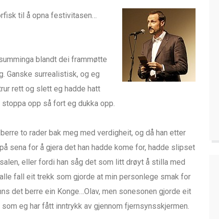
orfisk til å opna festivitasen…
e summinga blandt dei frammøtte
eg. Ganske surrealistisk, og eg
rur rett og slett eg hadde hatt
 stoppa opp så fort eg dukka opp.
 berre to rader bak meg med verdigheit, og då han etter
am på sena for å gjera det han hadde kome for, hadde slipset
salen, eller fordi han såg det som litt drøyt å stilla med
i alle fall eit trekk som gjorde at min personlege smak for
finns det berre ein Konge…Olav, men sonesonen gjorde eit
rig som eg har fått inntrykk av gjennom fjernsynsskjermen.