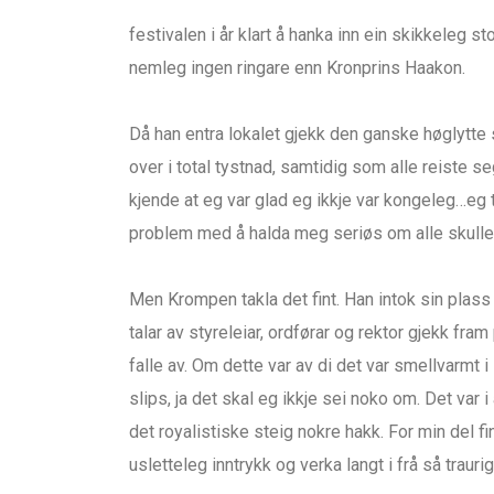
festivalen i år klart å hanka inn ein skikkeleg st
nemleg ingen ringare enn Kronprins Haakon.
Då han entra lokalet gjekk den ganske høglytt
over i total tystnad, samtidig som alle reiste s
kjende at eg var glad eg ikkje var kongeleg…eg t
problem med å halda meg seriøs om alle skulle
Men Krompen takla det fint. Han intok sin plass
talar av styreleiar, ordførar og rektor gjekk fr
falle av. Om dette var av di det var smellvarmt i 
slips, ja det skal eg ikkje sei noko om. Det var 
det royalistiske steig nokre hakk. For min del 
usletteleg inntrykk og verka langt i frå så trau