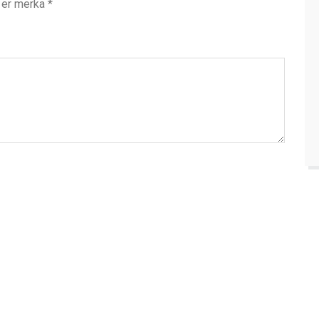
t er merka
*