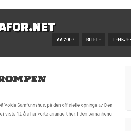
NAFOR.NET
AA 2007
BILETE
LENKJE
KROMPEN
 på Volda Samfunnshus, på den offisielle opninga av Den
 siste 12 åra har vorte arrangert her. I den samanheng