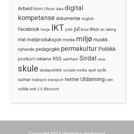
digital
Arbeid
born
Christ
data
kompetanse
dokumentar
english
IKT
jul
facebook
linux
hesje
jobb
krise
læring
lån
miljø
matproduksjon
mat
media
musikk
permakultur
Politikk
nyhende
pedagogikk
Sirdal
postkort
reklame
RSS
samfunn
skole
skule
skulepolitikk
spel
sosiale media
språk
Utdanning
twitter
sumar
tradisjon
transport
vatn
volda
web 2.0
Økonomi
Copyright 2014 dalstroka-innafor.net