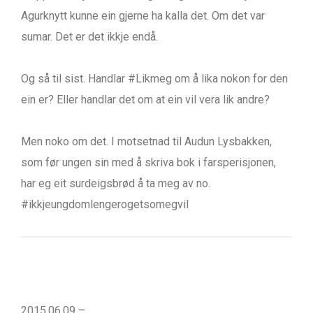
Agurknytt kunne ein gjerne ha kalla det. Om det var
sumar. Det er det ikkje endå.
Og så til sist. Handlar #Likmeg om å lika nokon for den
ein er? Eller handlar det om at ein vil vera lik andre?
Men noko om det. I motsetnad til Audun Lysbakken,
som før ungen sin med å skriva bok i farsperisjonen,
har eg eit surdeigsbrød å ta meg av no.
#ikkjeungdomlengerogetsomegvil
2015.06.09 –