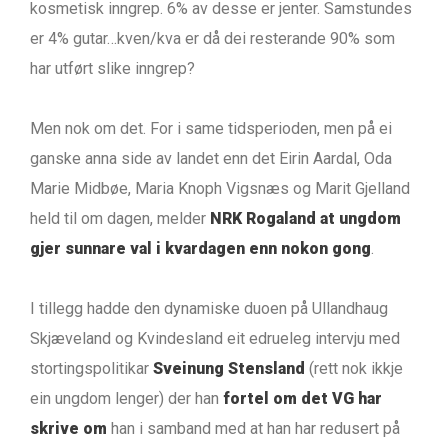
kosmetisk inngrep. 6% av desse er jenter. Samstundes
er 4% gutar…kven/kva er då dei resterande 90% som
har utført slike inngrep?
Men nok om det. For i same tidsperioden, men på ei
ganske anna side av landet enn det Eirin Aardal, Oda
Marie Midbøe, Maria Knoph Vigsnæs og Marit Gjelland
held til om dagen, melder
NRK Rogaland at ungdom
gjer sunnare val i kvardagen enn nokon gong
.
I tillegg hadde den dynamiske duoen på Ullandhaug
Skjæveland og Kvindesland eit edrueleg intervju med
stortingspolitikar
Sveinung Stensland
(rett nok ikkje
ein ungdom lenger) der han
fortel om det VG har
skrive om
han i samband med at han har redusert på