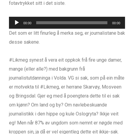
fotavtrykket sitt i det siste.
Lydavspelar
00:00
00:00
Det som er litt finurleg å merka seg, er journalistane bak
desse sakene.
#Likmeg synest å vera eit oppkok frå fire unge damer,
mange (eller alle?) med bakgrunn frå
journalistutdanninga i Volda. VG si sak, som på ein måte
er motvekta til #Likmeg, er herrane Skarvøy, Mosveen
og Bringsdal. Gjer eg med å poengtera dette til ei sak
om kjønn? Om land og by? Om navlebeskuande
journalistikk i den hippe og kule Oslogryta? Ikkje veit
eg! Men når 87% av ungdom som nemnt er nøgde med
kroppen sin, ja då er vel eigentleg dette eit ikkje-sak.