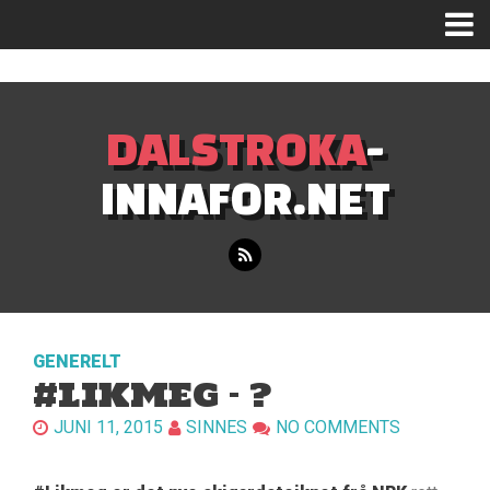
Mastodon
DALSTROKA
-
INNAFOR.NET
GENERELT
#LIKMEG – ?
JUNI 11, 2015
SINNES
NO COMMENTS