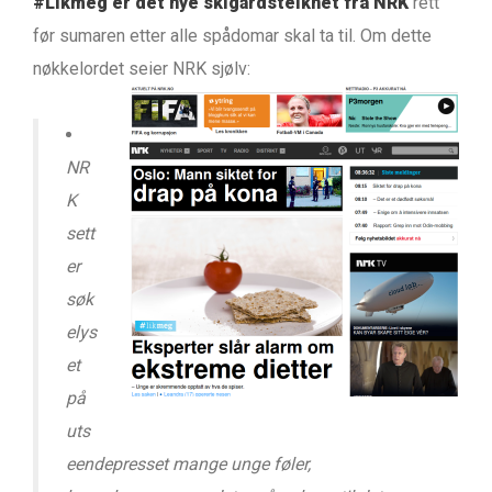
#Likmeg er det nye skigardsteiknet frå NRK
rett
før sumaren etter alle spådomar skal ta til. Om dette
nøkkelordet seier NRK sjølv:
NR
K
sett
er
søk
elys
et
på
uts
eendepresset mange unge føler,