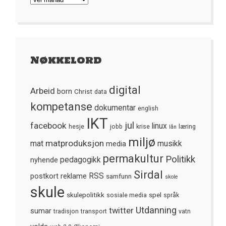
Nøkkelord
digital
Arbeid
born
Christ
data
kompetanse
dokumentar
english
IKT
jul
facebook
linux
hesje
jobb
krise
læring
lån
miljø
matproduksjon
mat
media
musikk
permakultur
Politikk
nyhende
pedagogikk
Sirdal
postkort
reklame
RSS
samfunn
skole
skule
skulepolitikk
spel
sosiale media
språk
Utdanning
twitter
sumar
tradisjon
transport
vatn