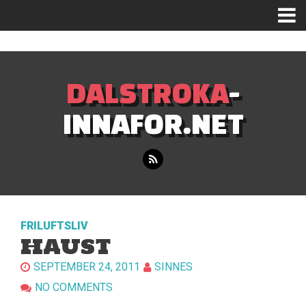
Mastodon
DALSTROKA
-
INNAFOR.NET
FRILUFTSLIV
HAUST
SEPTEMBER 24, 2011
SINNES
NO COMMENTS