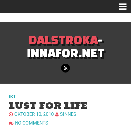
Mastodon
DALSTROKA
-
INNAFOR.NET
IKT
LUST FOR LIFE
OKTOBER 10, 2010
SINNES
NO COMMENTS