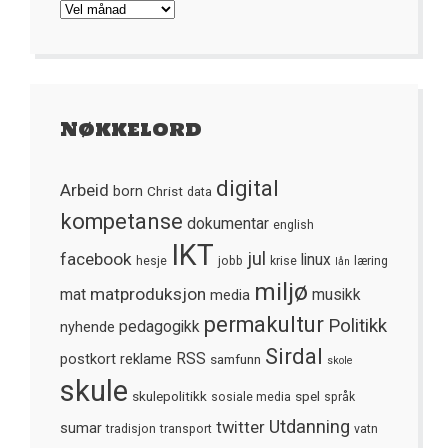
Arkivet
Nøkkelord
digital
Arbeid
born
Christ
data
kompetanse
dokumentar
english
IKT
jul
facebook
linux
hesje
jobb
krise
læring
lån
miljø
matproduksjon
mat
media
musikk
permakultur
Politikk
nyhende
pedagogikk
Sirdal
postkort
reklame
RSS
samfunn
skole
skule
skulepolitikk
spel
sosiale media
språk
Utdanning
twitter
sumar
tradisjon
transport
vatn