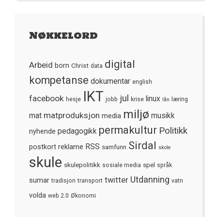
Nøkkelord
digital
Arbeid
born
Christ
data
kompetanse
dokumentar
english
IKT
jul
facebook
linux
hesje
jobb
krise
læring
lån
miljø
matproduksjon
mat
media
musikk
permakultur
Politikk
nyhende
pedagogikk
Sirdal
postkort
reklame
RSS
samfunn
skole
skule
skulepolitikk
spel
sosiale media
språk
Utdanning
twitter
sumar
tradisjon
transport
vatn
volda
web 2.0
Økonomi