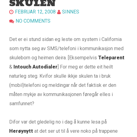
SKULEN
FEBRUAR 12, 2008
SINNES
NO COMMENTS
Det er ei stund sidan eg leste om system i California
som nytta seg av SMS/telefoni i kommunikasjon med
skuleborn og heimen deira. [Eksempelvis
Teleparent
&
Intouch Autodialer
] For meg er dette eit heilt
naturleg steg. Kvifor skulle ikkje skulen ta i bruk
(mobil)telefoni og meldingar når det faktisk er den
måten mykje av kommunikasjonen føregår elles i
samfunnet?
Difor var det gledelig no i dag å kunne lesa på
Herøynytt
at det ser ut til å vere noko på trappene