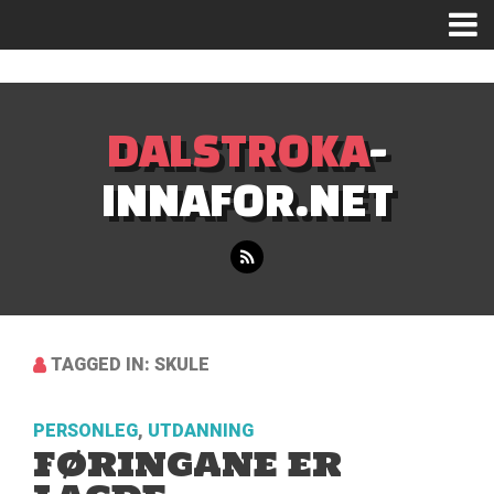
Mastodon
DALSTROKA
-
INNAFOR.NET
TAGGED IN: SKULE
PERSONLEG
,
UTDANNING
FØRINGANE ER