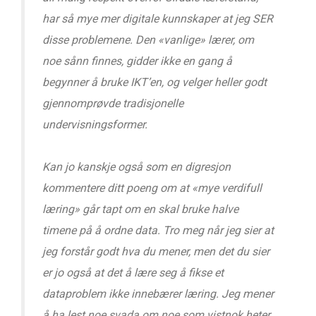
har så mye mer digitale kunnskaper at jeg SER
disse problemene. Den «vanlige» lærer, om
noe sånn finnes, gidder ikke en gang å
begynner å bruke IKT’en, og velger heller godt
gjennomprøvde tradisjonelle
undervisningsformer.
Kan jo kanskje også som en digresjon
kommentere ditt poeng om at «mye verdifull
læring» går tapt om en skal bruke halve
timene på å ordne data. Tro meg når jeg sier at
jeg forstår godt hva du mener, men det du sier
er jo også at det å lære seg å fikse et
dataproblem ikke innebærer læring. Jeg mener
å ha lest noe svada om noe som vistnok heter