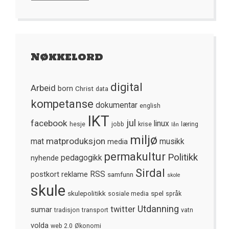
Nøkkelord
digital
Arbeid
born
Christ
data
kompetanse
dokumentar
english
IKT
jul
facebook
linux
hesje
jobb
krise
læring
lån
miljø
matproduksjon
mat
media
musikk
permakultur
Politikk
nyhende
pedagogikk
Sirdal
postkort
reklame
RSS
samfunn
skole
skule
skulepolitikk
spel
sosiale media
språk
Utdanning
twitter
sumar
tradisjon
transport
vatn
volda
web 2.0
Økonomi