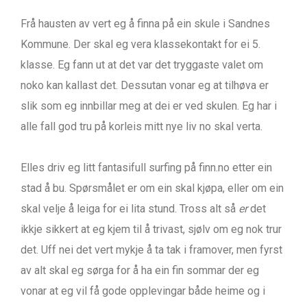
Frå hausten av vert eg å finna på ein skule i Sandnes
Kommune. Der skal eg vera klassekontakt for ei 5.
klasse. Eg fann ut at det var det tryggaste valet om
noko kan kallast det. Dessutan vonar eg at tilhøva er
slik som eg innbillar meg at dei er ved skulen. Eg har i
alle fall god tru på korleis mitt nye liv no skal verta.
Elles driv eg litt fantasifull surfing på finn.no etter ein
stad å bu. Spørsmålet er om ein skal kjøpa, eller om ein
skal velje å leiga for ei lita stund. Tross alt så
er
det
ikkje sikkert at eg kjem til å trivast, sjølv om eg nok trur
det. Uff nei det vert mykje å ta tak i framover, men fyrst
av alt skal eg sørga for å ha ein fin sommar der eg
vonar at eg vil få gode opplevingar både heime og i