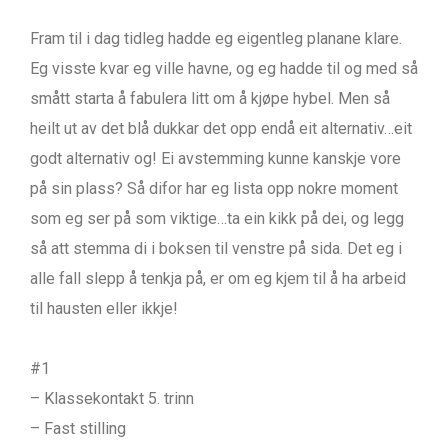
Fram til i dag tidleg hadde eg eigentleg planane klare.
Eg visste kvar eg ville havne, og eg hadde til og med så
smått starta å fabulera litt om å kjøpe hybel. Men så
heilt ut av det blå dukkar det opp endå eit alternativ…eit
godt alternativ og! Ei avstemming kunne kanskje vore
på sin plass? Så difor har eg lista opp nokre moment
som eg ser på som viktige…ta ein kikk på dei, og legg
så att stemma di i boksen til venstre på sida. Det eg i
alle fall slepp å tenkja på, er om eg kjem til å ha arbeid
til hausten eller ikkje!
#1
– Klassekontakt 5. trinn
– Fast stilling