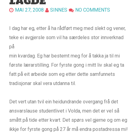
LAGDE
MAI 27, 2008
SINNES
NO COMMENTS
I dag har eg, etter å ha rådført meg med slekt og vener,
teke ei
avgjersle som vil ha særdeles stor innverknad
på
min kvardag. Eg har bestemt meg for å takka ja til mi
første lærarstilling. For fyrste gong i mitt liv skal eg ta
fatt på eit arbeide som eg etter dette samfunnets
tradisjonar skal vera utdanna til.
Det vert utan tvil ein heidundrande overgang frå det
ansvarslause studentlivet i Volda, men det er vel så
smått på tide etter kvart. Det spørs vel gjerne og om eg
ikkje for fyrste gong på 27 år må endra postadressa mi!