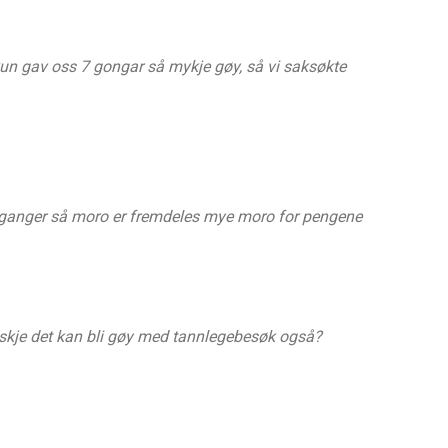
 kun gav oss 7 gongar så mykje gøy, så vi saksøkte
7 ganger så moro er fremdeles mye moro for pengene
skje det kan bli gøy med tannlegebesøk også?