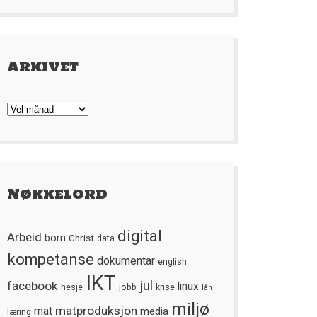
Arkivet
Arkivet
Nøkkelord
digital
Arbeid
born
Christ
data
kompetanse
dokumentar
english
IKT
jul
facebook
linux
hesje
jobb
krise
lån
miljø
matproduksjon
mat
media
læring