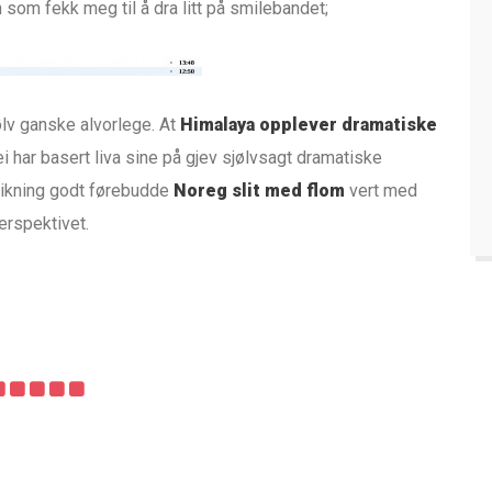
 som fekk meg til å dra litt på smilebandet;
ølv ganske alvorlege. At
Himalaya opplever dramatiske
 har basert liva sine på gjev sjølvsagt dramatiske
anlikning godt førebudde
Noreg slit med flom
vert med
perspektivet.