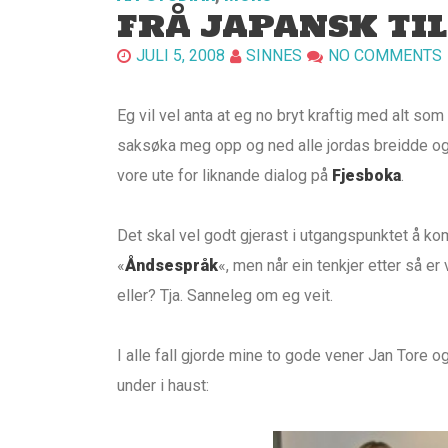
FRÅ JAPANSK TI
JULI 5, 2008
SINNES
NO COMMENTS
Eg vil vel anta at eg no bryt kraftig med alt so
saksøka meg opp og ned alle jordas breidde og 
vore ute for liknande dialog på
Fjesboka
.
Det skal vel godt gjerast i utgangspunktet å ko
«
Åndsespråk
«, men når ein tenkjer etter så e
eller? Tja. Sanneleg om eg veit.
I alle fall gjorde mine to gode vener Jan Tore og
under i haust: