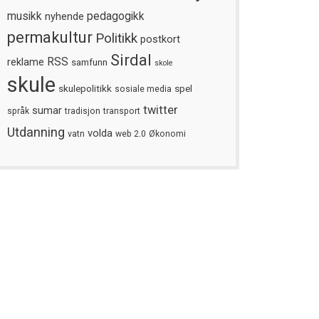
musikk
nyhende
pedagogikk
permakultur
Politikk
postkort
Sirdal
reklame
RSS
samfunn
skole
skule
skulepolitikk
spel
sosiale media
twitter
sumar
språk
tradisjon
transport
Utdanning
volda
vatn
web 2.0
Økonomi