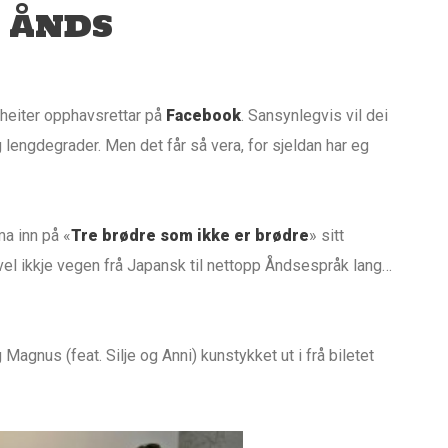
L ÅNDS
m heiter opphavsrettar på
Facebook
. Sansynlegvis vil dei
lengdegrader. Men det får så vera, for sjeldan har eg
ma inn på «
Tre brødre som ikke er brødre
» sitt
r vel ikkje vegen frå Japansk til nettopp Åndsespråk lang…
 Magnus (feat. Silje og Anni) kunstykket ut i frå biletet