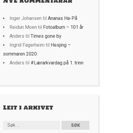
Nye kommentarar
Inger Johansen
til
Ananas Ha-På
Reidun Moen
til
Fotoalbum – 101 år
Anders
til
Times gone by
Ingrid Fagerheim
til
Hesjing –
sommaren 2020
Anders
til
#Lærarkvardag på 1. trinn
Leit i arkivet