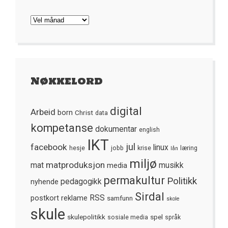
Arkivet
Nøkkelord
digital
Arbeid
born
Christ
data
kompetanse
dokumentar
english
IKT
jul
facebook
linux
hesje
jobb
krise
læring
lån
miljø
matproduksjon
mat
media
musikk
permakultur
Politikk
nyhende
pedagogikk
Sirdal
postkort
reklame
RSS
samfunn
skole
skule
skulepolitikk
spel
sosiale media
språk