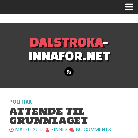
Mastodon
DALSTROKA
-
INNAFOR.NET
POLITIKK
ATTENDE TIL
GRUNNLAGET
MAI 20, 2013
SINNES
NO COMMENTS