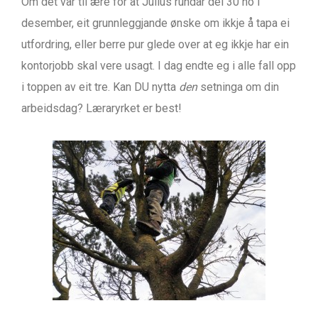
Om det var til ære for at Julius rundar dei 30 no i
desember, eit grunnleggjande ønske om ikkje å tapa ei
utfordring, eller berre pur glede over at eg ikkje har ein
kontorjobb skal vere usagt. I dag endte eg i alle fall opp
i toppen av eit tre. Kan DU nytta
den
setninga om din
arbeidsdag? Læraryrket er best!