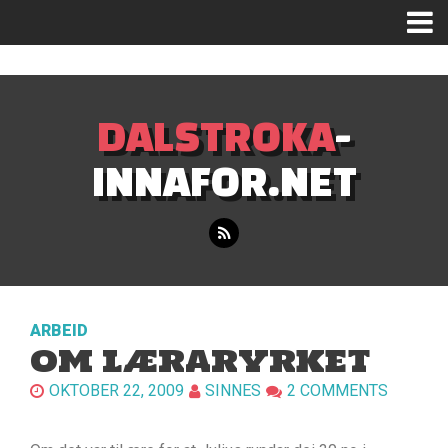
Mastodon
DALSTROKA
-
INNAFOR.NET
ARBEID
OM LÆRARYRKET
OKTOBER 22, 2009
SINNES
2 COMMENTS