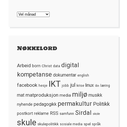
Arkivet
Nøkkelord
digital
Arbeid
born
Christ
data
kompetanse
dokumentar
english
IKT
jul
facebook
linux
hesje
jobb
krise
læring
lån
miljø
matproduksjon
mat
media
musikk
permakultur
Politikk
nyhende
pedagogikk
Sirdal
postkort
reklame
RSS
samfunn
skole
skule
skulepolitikk
spel
sosiale media
språk