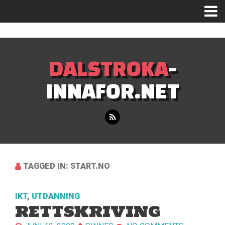
Mastodon
DALSTROKA
-
INNAFOR.NET
TAGGED IN: START.NO
IKT
,
UTDANNING
RETTSKRIVING