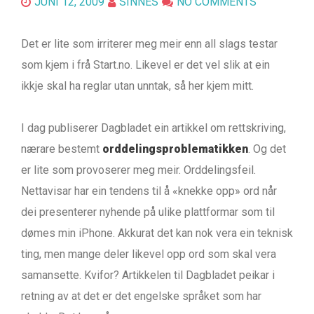
JUNI 12, 2009
SINNES
NO COMMENTS
Det er lite som irriterer meg meir enn all slags testar
som kjem i frå Start.no. Likevel er det vel slik at ein
ikkje skal ha reglar utan unntak, så her kjem mitt.
I dag publiserer Dagbladet ein artikkel om rettskriving,
nærare bestemt
orddelingsproblematikken
. Og det
er lite som provoserer meg meir. Orddelingsfeil.
Nettavisar har ein tendens til å «knekke opp» ord når
dei presenterer nyhende på ulike plattformar som til
dømes min iPhone. Akkurat det kan nok vera ein teknisk
ting, men mange deler likevel opp ord som skal vera
samansette. Kvifor? Artikkelen til Dagbladet peikar i
retning av at det er det engelske språket som har