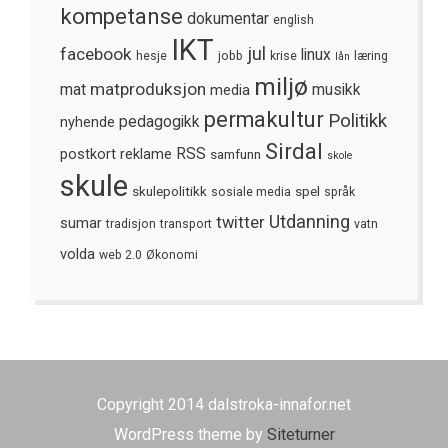
kompetanse
dokumentar
english
IKT
jul
facebook
linux
hesje
jobb
krise
læring
lån
miljø
matproduksjon
mat
media
musikk
permakultur
Politikk
nyhende
pedagogikk
Sirdal
postkort
reklame
RSS
samfunn
skole
skule
skulepolitikk
spel
sosiale media
språk
Utdanning
twitter
sumar
tradisjon
transport
vatn
volda
web 2.0
Økonomi
Copyright 2014 dalstroka-innafor.net
WordPress theme by
Siteturner