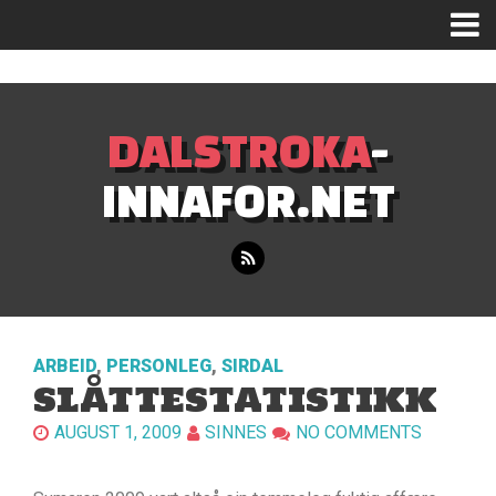
Mastodon
DALSTROKA
-
INNAFOR.NET
ARBEID
,
PERSONLEG
,
SIRDAL
SLÅTTESTATISTIKK
AUGUST 1, 2009
SINNES
NO COMMENTS