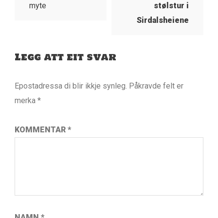
myte
stølstur i
Sirdalsheiene
Legg att eit svar
Epostadressa di blir ikkje synleg.
Påkravde felt er
merka
*
KOMMENTAR
*
NAMN
*