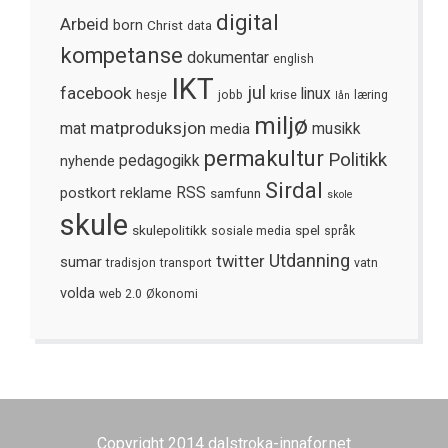
digital
Arbeid
born
Christ
data
kompetanse
dokumentar
english
IKT
jul
facebook
linux
hesje
jobb
krise
læring
lån
miljø
matproduksjon
mat
media
musikk
permakultur
Politikk
nyhende
pedagogikk
Sirdal
postkort
reklame
RSS
samfunn
skole
skule
skulepolitikk
spel
sosiale media
språk
Utdanning
twitter
sumar
tradisjon
transport
vatn
volda
web 2.0
Økonomi
Copyright 2014 dalstroka-innafor.net