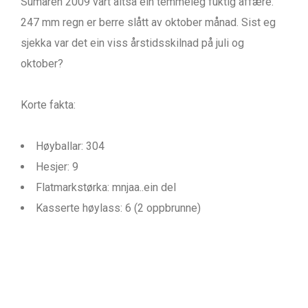
Sumaren 2009 vart altså ein temmeleg fuktig affære.
247 mm regn er berre slått av oktober månad. Sist eg
sjekka var det ein viss årstidsskilnad på juli og
oktober?
Korte fakta:
Høyballar: 304
Hesjer: 9
Flatmarkstørka: mnjaa..ein del
Kasserte høylass: 6 (2 oppbrunne)