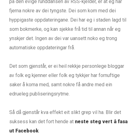
på den evige runddansen av RSS-kjelder, er at eg har
fjerna nokre av dei tyngste. Dei som kom med dei
hyppigaste oppdateringane. Dei har eg i staden lagd til
som bokmerke, og kan sjekke frå tid til annan når eg
ynskjer det. Ingen av dei var uansett noko eg trong
automatiske oppdateringar frå.
Det som gjenstår, er ei heil rekkje personlege bloggar
av folk eg kjenner eller folk eg tykkjer har fornuftige
saker å koma med, samt nokre få andre med ein
edrueleg publiseringsrytme.
Så då gjenstår kva effekt eit slikt grep vil ha. Blir det
suksess kan det fort hende at
neste steg vert å fasa
ut Facebook
.