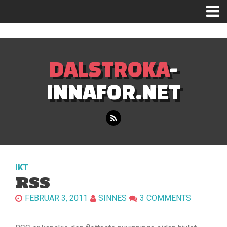
Mastodon
DALSTROKA
-
INNAFOR.NET
IKT
RSS
FEBRUAR 3, 2011
SINNES
3 COMMENTS