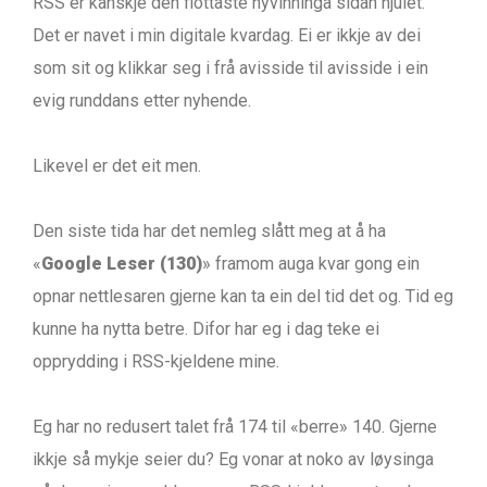
RSS er kanskje den flottaste nyvinninga sidan hjulet.
Det er navet i min digitale kvardag. Ei er ikkje av dei
som sit og klikkar seg i frå avisside til avisside i ein
evig runddans etter nyhende.
Likevel er det eit men.
Den siste tida har det nemleg slått meg at å ha
«
Google Leser (130)
» framom auga kvar gong ein
opnar nettlesaren gjerne kan ta ein del tid det og. Tid eg
kunne ha nytta betre. Difor har eg i dag teke ei
opprydding i RSS-kjeldene mine.
Eg har no redusert talet frå 174 til «berre» 140. Gjerne
ikkje så mykje seier du? Eg vonar at noko av løysinga