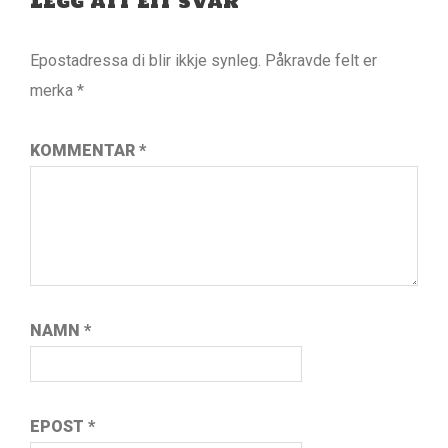
Legg att eit svar
Epostadressa di blir ikkje synleg.
Påkravde felt er
merka
*
KOMMENTAR
*
NAMN
*
EPOST
*